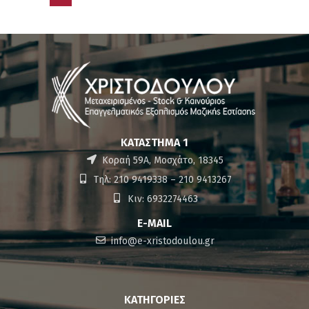
ΚΑΤΆΣΤΗΜΑ 1
Κοραή 59Α, Μοσχάτο, 18345
Τηλ: 210 9419338 – 210 9413267
Κιν: 6932274463
E-MAIL
info@e-xristodoulou.gr
ΚΑΤΗΓΟΡΊΕΣ