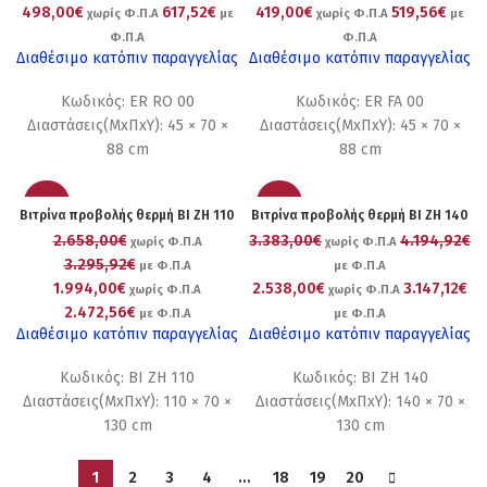
498,00€
617,52€
419,00€
519,56€
χωρίς Φ.Π.Α
με
χωρίς Φ.Π.Α
με
Φ.Π.Α
Φ.Π.Α
Διαθέσιμο κατόπιν παραγγελίας
Διαθέσιμο κατόπιν παραγγελίας
Κωδικός: ER RO 00
Κωδικός: ER FA 00
Διαστάσεις(ΜxΠxΥ): 45 × 70 ×
Διαστάσεις(ΜxΠxΥ): 45 × 70 ×
88 cm
88 cm
-25%
-25%
Βιτρίνα προβολής θερμή BI ZH 110
Βιτρίνα προβολής θερμή BI ZH 140
2.658,00€
3.383,00€
4.194,92€
χωρίς Φ.Π.Α
χωρίς Φ.Π.Α
3.295,92€
με Φ.Π.Α
με Φ.Π.Α
1.994,00€
2.538,00€
3.147,12€
χωρίς Φ.Π.Α
χωρίς Φ.Π.Α
2.472,56€
με Φ.Π.Α
με Φ.Π.Α
Διαθέσιμο κατόπιν παραγγελίας
Διαθέσιμο κατόπιν παραγγελίας
Κωδικός: BI ZH 110
Κωδικός: BI ZH 140
Διαστάσεις(ΜxΠxΥ): 110 × 70 ×
Διαστάσεις(ΜxΠxΥ): 140 × 70 ×
130 cm
130 cm
1
2
3
4
…
18
19
20