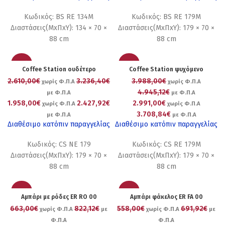
Κωδικός: BS RE 134M
Κωδικός: BS RE 179M
Διαστάσεις(ΜxΠxΥ): 134 × 70 ×
Διαστάσεις(ΜxΠxΥ): 179 × 70 ×
88 cm
88 cm
-25%
-25%
Coffee Station ουδέτερο
Coffee Station ψυχόμενο
2.610,00€
3.236,40€
3.988,00€
χωρίς Φ.Π.Α
χωρίς Φ.Π.Α
4.945,12€
με Φ.Π.Α
με Φ.Π.Α
1.958,00€
2.427,92€
2.991,00€
χωρίς Φ.Π.Α
χωρίς Φ.Π.Α
3.708,84€
με Φ.Π.Α
με Φ.Π.Α
Διαθέσιμο κατόπιν παραγγελίας
Διαθέσιμο κατόπιν παραγγελίας
Κωδικός: CS NE 179
Κωδικός: CS RE 179M
Διαστάσεις(ΜxΠxΥ): 179 × 70 ×
Διαστάσεις(ΜxΠxΥ): 179 × 70 ×
88 cm
88 cm
-25%
-25%
Αμπάρι με ρόδες ER RO 00
Αμπάρι φάκελος ER FA 00
663,00€
822,12€
558,00€
691,92€
χωρίς Φ.Π.Α
με
χωρίς Φ.Π.Α
με
Φ.Π.Α
Φ.Π.Α