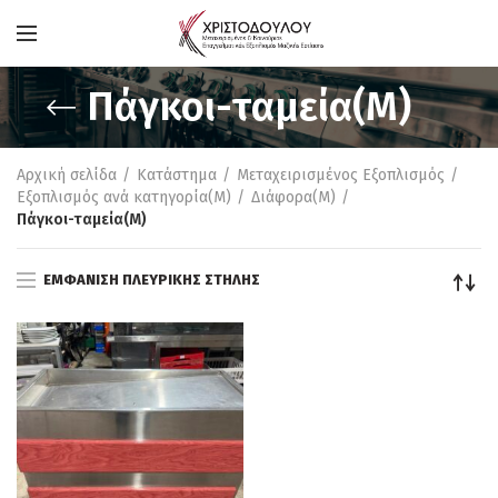
Πάγκοι-ταμεία(M)
Αρχική σελίδα
Κατάστημα
Μεταχειρισμένος Εξοπλισμός
Εξοπλισμός ανά κατηγορία(M)
Διάφορα(M)
Πάγκοι-ταμεία(M)
ΕΜΦΆΝΙΣΗ ΠΛΕΥΡΙΚΉΣ ΣΤΉΛΗΣ