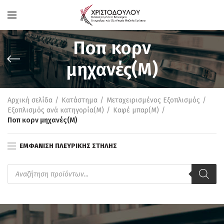
Ποπ κορν
μηχανές(M)
Αρχική σελίδα
Κατάστημα
Μεταχειρισμένος Εξοπλισμός
Εξοπλισμός ανά κατηγορία(M)
Καφέ μπαρ(M)
Ποπ κορν μηχανές(M)
ΕΜΦΆΝΙΣΗ ΠΛΕΥΡΙΚΉΣ ΣΤΉΛΗΣ
Products
search