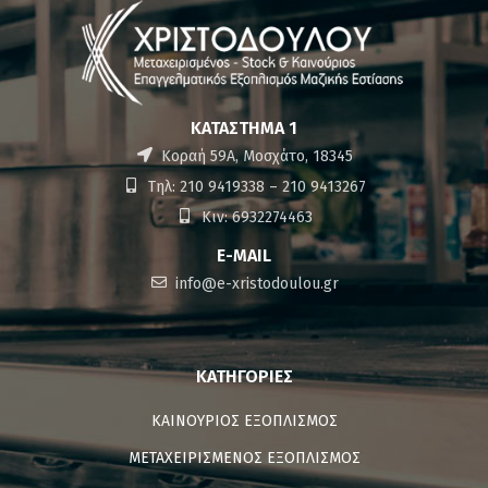
ΚΑΤΆΣΤΗΜΑ 1
Κοραή 59Α, Μοσχάτο, 18345
Τηλ: 210 9419338 – 210 9413267
Κιν: 6932274463
E-MAIL
info@e-xristodoulou.gr
ΚΑΤΗΓΟΡΊΕΣ
ΚΑΙΝΟΥΡΙΟΣ ΕΞΟΠΛΙΣΜΟΣ
ΜΕΤΑΧΕΙΡΙΣΜΕΝΟΣ ΕΞΟΠΛΙΣΜΟΣ