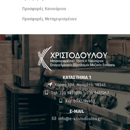
Προσφορές Καινούριου
Προσφορές Μεταχειρισμένου
ΚΑΤΆΣΤΗΜΑ 1
Κοραή 59Α, Μοσχάτο, 18345
Τηλ: 210 9419338 – 210 9413267
Κιν: 6932274463
E-MAIL
info@e-xristodoulou.gr