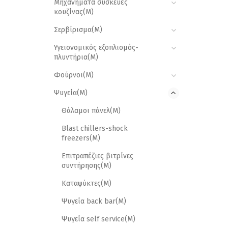
Μηχανήματα συσκευές
κουζίνας(M)
Σερβίρισμα(M)
Υγειονομικός εξοπλισμός-
πλυντήρια(M)
Φούρνοι(M)
Ψυγεία(M)
Θάλαμοι πάνελ(Μ)
Blast chillers-shock
freezers(M)
Επιτραπέζιες βιτρίνες
συντήρησης(M)
Καταψύκτες(M)
Ψυγεία back bar(M)
Ψυγεία self service(M)