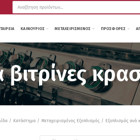
Products
search
ΕΤΑΙΡΕΊΑ
ΚΑΙΝΟΎΡΙΟΣ
ΜΕΤΑΧΕΙΡΙΣΜΈΝΟΣ
ΠΡΟΣΦΟΡΈΣ
Α
 βιτρίνες κρα
λίδα
Κατάστημα
Μεταχειρισμένος Εξοπλισμός
Εξοπλισμός ανά 
Products