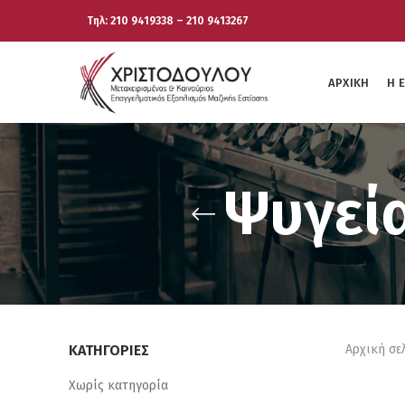
Τηλ: 210 9419338 – 210 9413267
ΑΡΧΙΚΉ
Η 
Ψυγεία
ΚΑΤΗΓΟΡΊΕΣ
Αρχική σε
Χωρίς κατηγορία