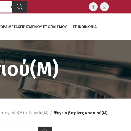
ΓΟΡΆ ΜΕΤΑΧΕΙΡΙΣΜΈΝΟΥ ΕΞΟΠΛΙΣΜΟΎ
ΕΠΙΚΟΙΝΩΝΊΑ
σιού(M)
κατηγορία(M)
Ψυγεία(M)
Ψυγεία βιτρίνες κρασιού(M)