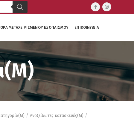
ΓΟΡΆ ΜΕΤΑΧΕΙΡΙΣΜΈΝΟΥ ΕΞΟΠΛΙΣΜΟΎ
ΕΠΙΚΟΙΝΩΝΊΑ
ι(M)
κατηγορία(M)
Ανοξείδωτες κατασκευές(M)