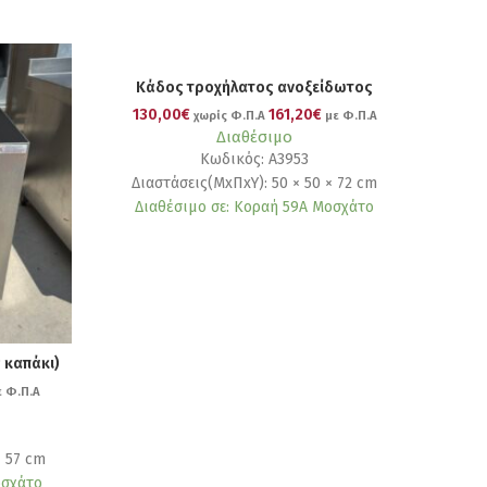
Κάδος τροχήλατος ανοξείδωτος
130,00€
161,20€
χωρίς Φ.Π.Α
με Φ.Π.Α
Διαθέσιμο
Κωδικός: Α3953
Διαστάσεις(ΜxΠxΥ): 50 × 50 × 72 cm
Διαθέσιμο σε: Κοραή 59Α Μοσχάτο
 καπάκι)
 Φ.Π.Α
× 57 cm
οσχάτο