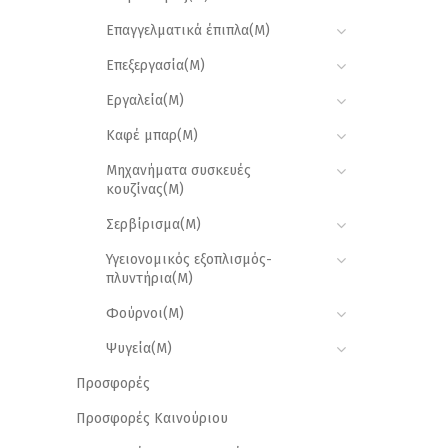
Επαγγελματικά έπιπλα(M)
Επεξεργασία(M)
Εργαλεία(M)
Καφέ μπαρ(M)
Μηχανήματα συσκευές
κουζίνας(M)
Σερβίρισμα(M)
Υγειονομικός εξοπλισμός-
πλυντήρια(M)
Φούρνοι(M)
Ψυγεία(M)
Προσφορές
Προσφορές Καινούριου