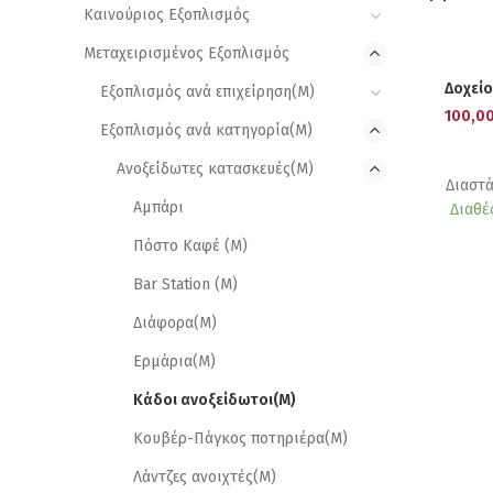
Καινούριος Εξοπλισμός
Μεταχειρισμένος Εξοπλισμός
Δοχείο
Εξοπλισμός ανά επιχείρηση(Μ)
100,0
Εξοπλισμός ανά κατηγορία(M)
Ανοξείδωτες κατασκευές(M)
Διαστά
Αμπάρι
Διαθέ
Πόστο Καφέ (M)
Bar Station (M)
Διάφορα(M)
Ερμάρια(M)
Κάδοι ανοξείδωτοι(M)
Κουβέρ-Πάγκος ποτηριέρα(M)
Λάντζες ανοιχτές(M)