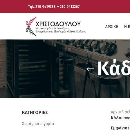
Τηλ: 210 9419338 – 210 9413267
ΑΡΧΙΚΉ
Η 
Κάδ
ΚΑΤΗΓΟΡΊΕΣ
Αρχική σε
Κάδοι αν
Χωρίς κατηγορία
Εμφάνισε