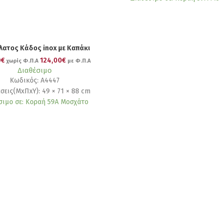
λατος Κάδος inox με Καπάκι
0€
124,00€
χωρίς Φ.Π.Α
με Φ.Π.Α
Διαθέσιμο
Κωδικός: Α4447
σεις(ΜxΠxΥ): 49 × 71 × 88 cm
σιμο σε: Κοραή 59Α Μοσχάτο