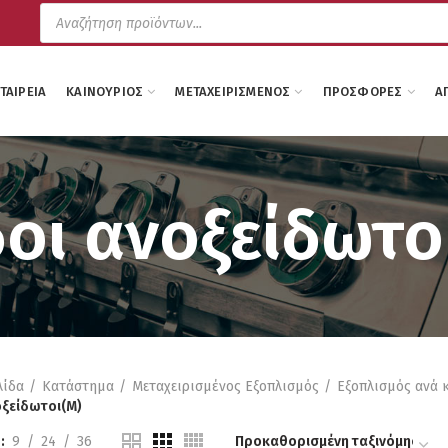
Products
search
ΕΤΑΙΡΕΊΑ
ΚΑΙΝΟΎΡΙΟΣ
ΜΕΤΑΧΕΙΡΙΣΜΈΝΟΣ
ΠΡΟΣΦΟΡΈΣ
Α
οι ανοξείδωτο
λίδα
Κατάστημα
Μεταχειρισμένος Εξοπλισμός
Εξοπλισμός ανά 
οξείδωτοι(M)
9
24
36