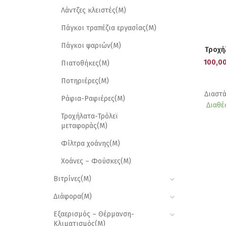
Λάντζες κλειστές(M)
Πάγκοι τραπέζια εργασίας(M)
Πάγκοι ψαριών(M)
Τροχή
100,0
Πιατοθήκες(M)
Ποτηριέρες(Μ)
Διαστά
Ράφια-Ραφιέρες(M)
Διαθέ
Τροχήλατα-Τρόλεϊ
μεταφοράς(M)
Φίλτρα χοάνης(M)
Χοάνες – Φούσκες(M)
Βιτρίνες(M)
Διάφορα(M)
Εξαερισμός – Θέρμανση-
Κλιματισμός(M)