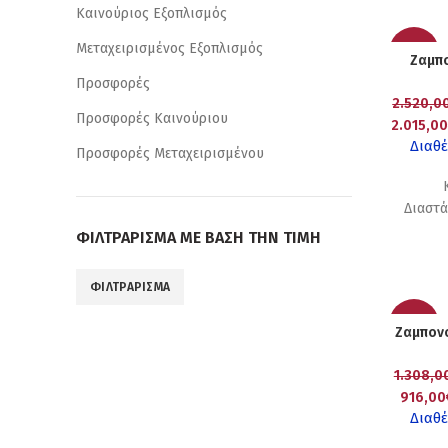
Καινούριος Εξοπλισμός
Μεταχειρισμένος Εξοπλισμός
-20%
Ζαμπο
Προσφορές
2.520,0
Προσφορές Καινούριου
2.015,0
Διαθέ
Προσφορές Μεταχειρισμένου
Διαστά
ΦΙΛΤΡΆΡΙΣΜΑ ΜΕ ΒΆΣΗ ΤΗΝ ΤΙΜΉ
ΦΙΛΤΡΆΡΙΣΜΑ
Ελάχιστη
Μέγιστη
τιμή
τιμή
-30%
Ζαμπονο
1.308,0
916,00
Διαθέ