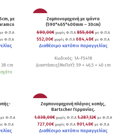
-20%
5cm, με
Ζαμπονομηχανή με ιμάντα
Karamco
(590*465*400mm – 30cm)
690,00€
855,60€
με Φ.Π.Α
χωρίς Φ.Π.Α
με Φ.Π.Α
552,00€
684,48€
με Φ.Π.Α
χωρίς Φ.Π.Α
με Φ.Π.Α
γελίας
Διαθέσιμο κατόπιν παραγγελίας
Κωδικός: 1A-FS418
× 38 cm
Διαστάσεις(ΜxΠxΥ): 59 × 46,5 × 40 cm
οσχάτο
-30%
οπής-
Ζαμπονομηχανή πλάγιας κοπής,
Bartscher Γερμανίας.
1.038,00€
1.287,12€
με Φ.Π.Α
χωρίς Φ.Π.Α
με Φ.Π.Α
727,00€
901,48€
ε Φ.Π.Α
χωρίς Φ.Π.Α
με Φ.Π.Α
γελίας
Διαθέσιμο κατόπιν παραγγελίας