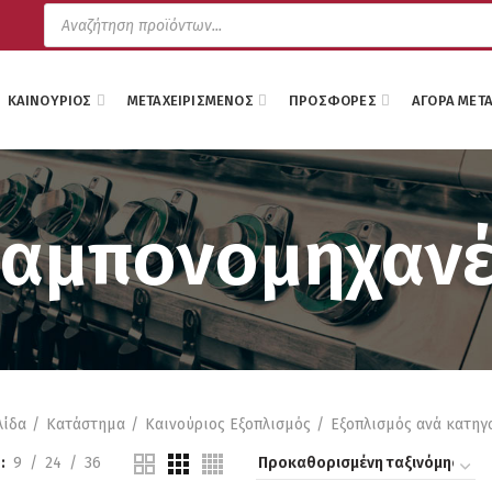
Products
search
ΚΑΙΝΟΎΡΙΟΣ
ΜΕΤΑΧΕΙΡΙΣΜΈΝΟΣ
ΠΡΟΣΦΟΡΈΣ
ΑΓΟΡΆ ΜΕΤ
Ζαμπονομηχανέ
λίδα
Κατάστημα
Καινούριος Εξοπλισμός
Εξοπλισμός ανά κατηγ
9
24
36