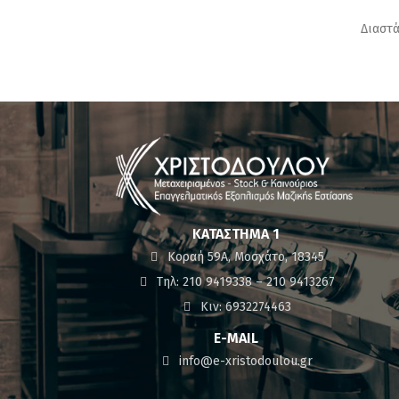
Διαστά
ΚΑΤΆΣΤΗΜΑ 1
Κοραή 59Α, Μοσχάτο, 18345
Τηλ: 210 9419338 – 210 9413267
Κιν: 6932274463
E-MAIL
info@e-xristodoulou.gr