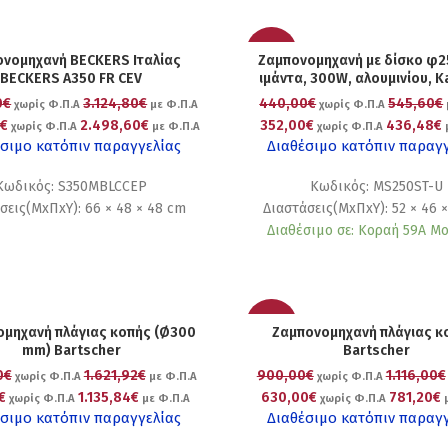
-20%
νομηχανή BECKERS Ιταλίας
Ζαμπονομηχανή με δίσκο φ2
BECKERS A350 FR CEV
ιμάντα, 300W, αλουμινίου, 
0€
3.124,80€
440,00€
545,60€
χωρίς Φ.Π.Α
με Φ.Π.Α
χωρίς Φ.Π.Α
0€
2.498,60€
352,00€
436,48€
χωρίς Φ.Π.Α
με Φ.Π.Α
χωρίς Φ.Π.Α
σιμο κατόπιν παραγγελίας
Διαθέσιμο κατόπιν παραγ
Κωδικός: S350MBLCCEP
Κωδικός: MS250ST-U
σεις(ΜxΠxΥ): 66 × 48 × 48 cm
Διαστάσεις(ΜxΠxΥ): 52 × 46 
Διαθέσιμο σε: Κοραή 59Α Μ
-30%
μηχανή πλάγιας κοπής (Ø300
Ζαμπονομηχανή πλάγιας κ
mm) Bartscher
Bartscher
0€
1.621,92€
900,00€
1.116,00€
χωρίς Φ.Π.Α
με Φ.Π.Α
χωρίς Φ.Π.Α
€
1.135,84€
630,00€
781,20€
χωρίς Φ.Π.Α
με Φ.Π.Α
χωρίς Φ.Π.Α
μ
σιμο κατόπιν παραγγελίας
Διαθέσιμο κατόπιν παραγ