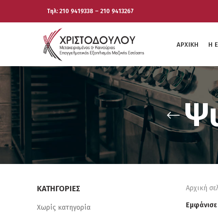
Τηλ: 210 9419338 – 210 9413267
ΑΡΧΙΚΉ
Η 
Ψυ
ΚΑΤΗΓΟΡΊΕΣ
Αρχική σε
Εμφάνισε
Χωρίς κατηγορία