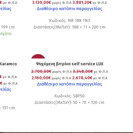
€
3.130,00€
3.881,20€
με Φ.Π.Α
χωρίς Φ.Π.Α
με Φ.Π.Α
γελίας
Διαθέσιμο κατόπιν παραγγελίας
Κωδικός: MR 188 TN3
× 199 cm
Διαστάσεις(ΜxΠxΥ): 188 × 71 × 200 cm
οσχάτο
-20%
 Karamco
Ψυχόμενη βιτρίνα self service LUX
2.700,00€
3.348,00€
χωρίς Φ.Π.Α
με Φ.Π.Α
€
με Φ.Π.Α
2.160,00€
2.678,40€
χωρίς Φ.Π.Α
με Φ.Π.Α
0€
Διαθέσιμο κατόπιν παραγγελίας
με Φ.Π.Α
γελίας
Κωδικός: SBF50
Διαστάσεις(ΜxΠxΥ): 50 × 70 × 120 cm
× 151 cm