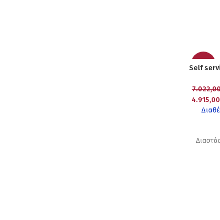
-30%
Self ser
7.022,0
4.915,0
Διαθέ
Διαστάσ