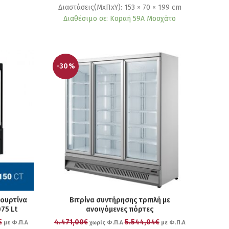
Διαστάσεις(ΜxΠxΥ): 153 × 70 × 199 cm
Διαθέσιμο σε: Κοραή 59Α Μοσχάτο
-30%
κουρτίνα
Βιτρίνα συντήρησης τριπλή με
75 Lt
ανοιγόμενες πόρτες
€
4.471,00€
5.544,04€
με Φ.Π.Α
χωρίς Φ.Π.Α
με Φ.Π.Α