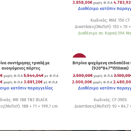
3.858,00€
4.783,92
χωρίς Φ.Π.Α
Διαθέσιμο κατόπιν παραγ
Κωδικός: MAE 150 CT
Διαστάσεις(ΜxΠxΥ): 153 × 70 
Διαθέσιμο σε: Κοραή 59Α Μ
-20%
ρίνα συντήρησης τριπλή με
Βιτρίνα ψυχόμενη επιδαπέδια
ανοιγόμενες πόρτες
(920*847*1510mm)
0€
5.544,04€
2.500,00€
3.100,00
χωρίς Φ.Π.Α
με Φ.Π.Α
χωρίς Φ.Π.Α
0€
3.881,20€
2.000,00€
2.480,0
χωρίς Φ.Π.Α
με Φ.Π.Α
χωρίς Φ.Π.Α
σιμο κατόπιν παραγγελίας
Διαθέσιμο κατόπιν παραγ
δικός: MR 188 TN3 BLACK
Κωδικός: CF-390S
ις(ΜxΠxΥ): 188 × 71 × 199,7 cm
Διαστάσεις(ΜxΠxΥ): 92 × 84,7 