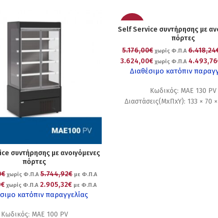
-30%
Self Service συντήρησης με αν
πόρτες
5.176,00€
6.418,24
χωρίς Φ.Π.Α
3.624,00€
4.493,76
χωρίς Φ.Π.Α
Διαθέσιμο κατόπιν παραγ
Κωδικός: MAE 130 PV
Διαστάσεις(ΜxΠxΥ): 133 × 70 
vice συντήρησης με ανοιγόμενες
πόρτες
0€
5.744,92€
χωρίς Φ.Π.Α
με Φ.Π.Α
0€
2.905,32€
χωρίς Φ.Π.Α
με Φ.Π.Α
σιμο κατόπιν παραγγελίας
Κωδικός: MAE 100 PV