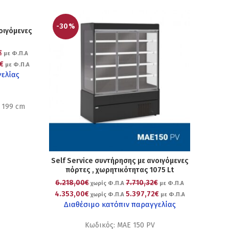
-30%
οιγόμενες
€
με Φ.Π.Α
€
με Φ.Π.Α
γελίας
× 199 cm
Self Service συντήρησης με ανοιγόμενες
πόρτες , χωρητικότητας 1075 Lt
6.218,00€
7.710,32€
χωρίς Φ.Π.Α
με Φ.Π.Α
4.353,00€
5.397,72€
χωρίς Φ.Π.Α
με Φ.Π.Α
Διαθέσιμο κατόπιν παραγγελίας
Κωδικός: MAE 150 PV