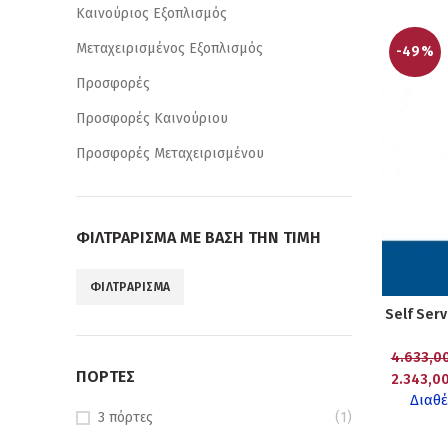
Καινούριος Εξοπλισμός
Μεταχειρισμένος Εξοπλισμός
-49%
Προσφορές
Προσφορές Καινούριου
Προσφορές Μεταχειρισμένου
ΦΙΛΤΡΆΡΙΣΜΑ ΜΕ ΒΆΣΗ ΤΗΝ ΤΙΜΉ
ΦΙΛΤΡΆΡΙΣΜΑ
Ελάχιστη
Μέγιστη
Self Ser
τιμή
τιμή
4.633,0
ΠΌΡΤΕΣ
2.343,0
Διαθέ
3 πόρτες
(1)