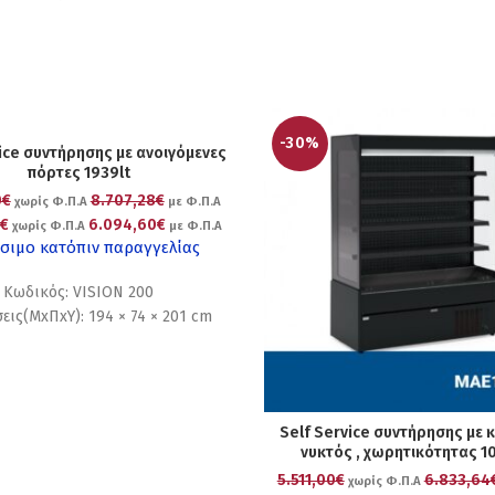
-30%
vice συντήρησης με ανοιγόμενες
πόρτες 1939lt
0€
8.707,28€
χωρίς Φ.Π.Α
με Φ.Π.Α
0€
6.094,60€
χωρίς Φ.Π.Α
με Φ.Π.Α
σιμο κατόπιν παραγγελίας
Κωδικός: VISION 200
εις(ΜxΠxΥ): 194 × 74 × 201 cm
Self Service συντήρησης με 
νυκτός , χωρητικότητας 10
5.511,00€
6.833,64
χωρίς Φ.Π.Α