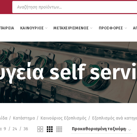
Products
search
ΕΤΑΙΡΕΊΑ
ΚΑΙΝΟΎΡΙΟΣ
ΜΕΤΑΧΕΙΡΙΣΜΈΝΟΣ
ΠΡΟΣΦΟΡΈΣ
Α
γεία self serv
λίδα
Κατάστημα
Καινούριος Εξοπλισμός
Εξοπλισμός ανά κατηγ
9
24
36