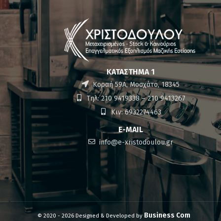
ΚΑΤΆΣΤΗΜΑ 1
Κοραή 59Α, Μοσχάτο, 18345
Τηλ: 210 9419338 – 210 9413267
Κιν: 6932274463
E-MAIL
info@e-xristodoulou.gr
Business Com
© 2020 - 2026 Designed & Developed by