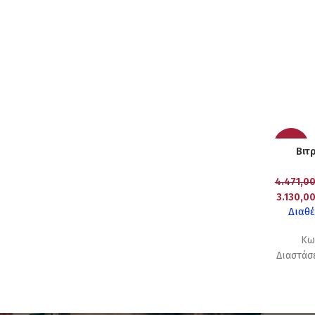
-30%
Βιτ
4.471,0
3.130,0
Διαθέ
Κω
Διαστάσε