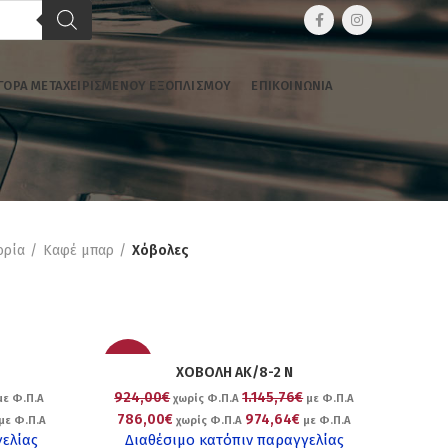
ΓΟΡΆ ΜΕΤΑΧΕΙΡΙΣΜΈΝΟΥ ΕΞΟΠΛΙΣΜΟΎ
ΕΠΙΚΟΙΝΩΝΊΑ
ορία
Καφέ μπαρ
Χόβολες
-15%
ΧΟΒΟΛΗ ΑΚ/8-2 Ν
924,00€
1.145,76€
ε Φ.Π.Α
χωρίς Φ.Π.Α
με Φ.Π.Α
786,00€
974,64€
με Φ.Π.Α
χωρίς Φ.Π.Α
με Φ.Π.Α
γελίας
Διαθέσιμο κατόπιν παραγγελίας