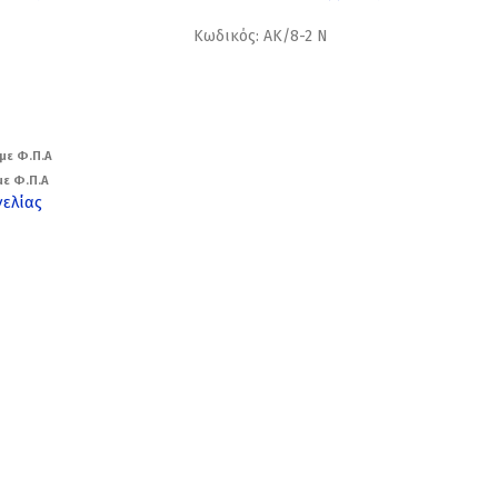
Κωδικός: ΑΚ/8-2 Ν
με Φ.Π.Α
ε Φ.Π.Α
γελίας