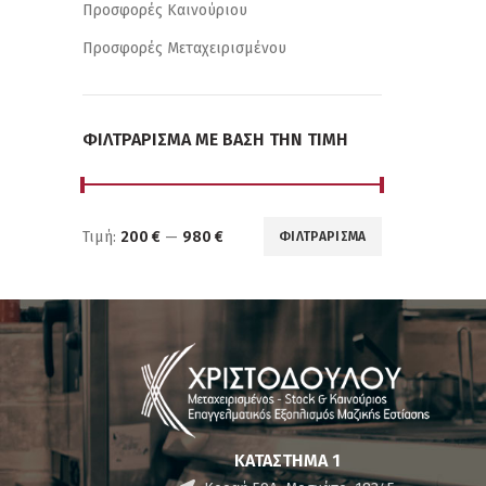
Προσφορές Καινούριου
Προσφορές Μεταχειρισμένου
ΦΙΛΤΡΆΡΙΣΜΑ ΜΕ ΒΆΣΗ ΤΗΝ ΤΙΜΉ
Τιμή:
200 €
—
980 €
ΦΙΛΤΡΆΡΙΣΜΑ
Ελάχιστη
Μέγιστη
τιμή
τιμή
ΚΑΤΆΣΤΗΜΑ 1