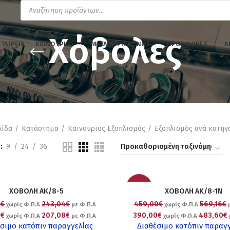
Products
search
Χόβολες
ΕΤΑΙΡΕΊΑ
ΚΑΙΝΟΎΡΙΟΣ
ΜΕΤΑΧΕΙΡΙΣΜΈΝΟΣ
ΠΡΟΣΦΟΡΈΣ
Α
λίδα
Κατάστημα
Καινούριος Εξοπλισμός
Εξοπλισμός ανά κατηγ
9
24
36
-15%
ΧΟΒΟΛΗ AK/8-5
ΧΟΒΟΛΗ ΑΚ/8-1Ν
0€
243,04€
459,00€
569,16€
χωρίς Φ.Π.Α
με Φ.Π.Α
χωρίς Φ.Π.Α
μ
0€
207,08€
390,00€
483,60€
χωρίς Φ.Π.Α
με Φ.Π.Α
χωρίς Φ.Π.Α
σιμο κατόπιν παραγγελίας
Διαθέσιμο κατόπιν παραγ