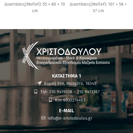
Διαστάσεις(ΜxΠxΥ): 55 × 80 × 70
Διαστάσεις(ΜxΠxΥ): 107 × 58 ×
cm
57 cm
ΚΑΤΆΣΤΗΜΑ 1
Κοραή 59Α, Μοσχάτο, 18345
Τηλ: 210 9419338 – 210 9413267
Κιν: 6932274463
E-MAIL
info@e-xristodoulou.gr