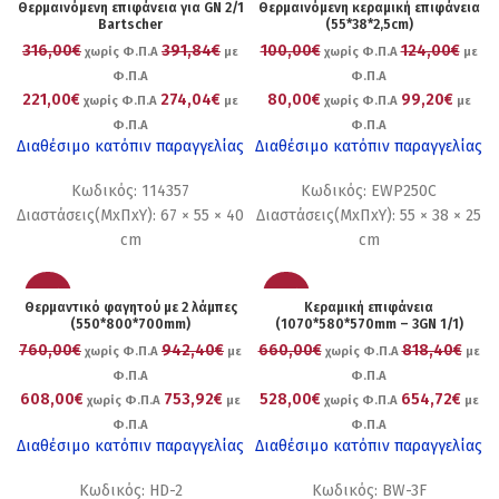
Θερμαινόμενη επιφάνεια για GN 2/1
Θερμαινόμενη κεραμική επιφάνεια
Bartscher
(55*38*2,5cm)
316,00€
391,84€
100,00€
124,00€
χωρίς Φ.Π.Α
με
χωρίς Φ.Π.Α
με
Φ.Π.Α
Φ.Π.Α
221,00€
274,04€
80,00€
99,20€
χωρίς Φ.Π.Α
με
χωρίς Φ.Π.Α
με
Φ.Π.Α
Φ.Π.Α
Διαθέσιμο κατόπιν παραγγελίας
Διαθέσιμο κατόπιν παραγγελίας
Κωδικός: 114357
Κωδικός: EWP250C
Διαστάσεις(ΜxΠxΥ): 67 × 55 × 40
Διαστάσεις(ΜxΠxΥ): 55 × 38 × 25
cm
cm
-20%
-20%
Θερμαντικό φαγητού με 2 λάμπες
Κεραμική επιφάνεια
(550*800*700mm)
(1070*580*570mm – 3GN 1/1)
760,00€
942,40€
660,00€
818,40€
χωρίς Φ.Π.Α
με
χωρίς Φ.Π.Α
με
Φ.Π.Α
Φ.Π.Α
608,00€
753,92€
528,00€
654,72€
χωρίς Φ.Π.Α
με
χωρίς Φ.Π.Α
με
Φ.Π.Α
Φ.Π.Α
Διαθέσιμο κατόπιν παραγγελίας
Διαθέσιμο κατόπιν παραγγελίας
Κωδικός: HD-2
Κωδικός: BW-3F