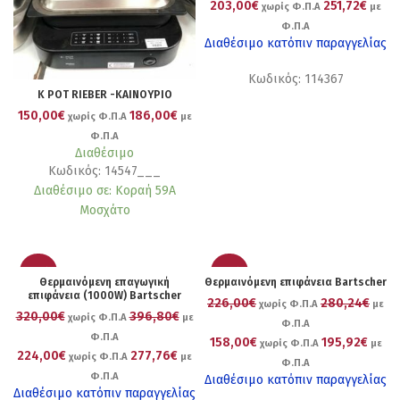
203,00€
251,72€
χωρίς Φ.Π.Α
με
Φ.Π.Α
Διαθέσιμο κατόπιν παραγγελίας
Κωδικός: 114367
K POT RIEBER -ΚΑΙΝΟΥΡΙΟ
150,00€
186,00€
χωρίς Φ.Π.Α
με
Φ.Π.Α
Διαθέσιμο
Κωδικός: 14547___
Διαθέσιμο σε: Κοραή 59Α
Μοσχάτο
-30%
-30%
Θερμαινόμενη επαγωγική
Θερμαινόμενη επιφάνεια Bartscher
επιφάνεια (1000W) Bartscher
226,00€
280,24€
χωρίς Φ.Π.Α
με
320,00€
396,80€
χωρίς Φ.Π.Α
με
Φ.Π.Α
Φ.Π.Α
158,00€
195,92€
χωρίς Φ.Π.Α
με
224,00€
277,76€
χωρίς Φ.Π.Α
με
Φ.Π.Α
Φ.Π.Α
Διαθέσιμο κατόπιν παραγγελίας
Διαθέσιμο κατόπιν παραγγελίας