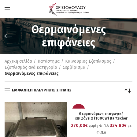
Θερμαινόμενες
επιφάνειες
Αρχική σελίδα
Κατάστημα
Καινούριος Εξοπλισμός
Εξοπλισμός ανά κατηγορία
Σερβίρισμα
Θερμαινόμενες επιφάνειες
ΕΜΦΆΝΙΣΗ ΠΛΕΥΡΙΚΉΣ ΣΤΉΛΗΣ
-25%
Θερμαινόμενη επαγωγική
επιφάνεια (1000W) Bartscher
270,00€
334,80€
χωρίς Φ.Π.Α
με
Φ.Π.Α