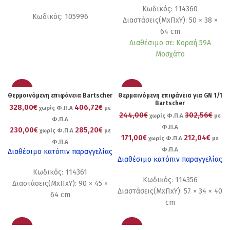
Κωδικός: 114360
Κωδικός: 105996
Διαστάσεις(ΜxΠxΥ): 50 × 38 ×
64 cm
Διαθέσιμο σε: Κοραή 59Α
Μοσχάτο
-30%
-30%
Θερμαινόμενη επιφάνεια Bartscher
Θερμαινόμενη επιφάνεια για GN 1/1
Bartscher
328,00€
406,72€
χωρίς Φ.Π.Α
με
244,00€
302,56€
χωρίς Φ.Π.Α
με
Φ.Π.Α
Φ.Π.Α
230,00€
285,20€
χωρίς Φ.Π.Α
με
171,00€
212,04€
χωρίς Φ.Π.Α
με
Φ.Π.Α
Φ.Π.Α
Διαθέσιμο κατόπιν παραγγελίας
Διαθέσιμο κατόπιν παραγγελίας
Κωδικός: 114361
Κωδικός: 114356
Διαστάσεις(ΜxΠxΥ): 90 × 45 ×
Διαστάσεις(ΜxΠxΥ): 57 × 34 × 40
64 cm
cm
-30%
-20%