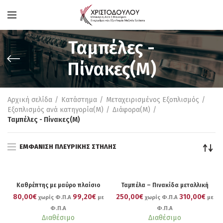
Ταμπέλες -
Πίνακες(Μ)
Αρχική σελίδα
Κατάστημα
Μεταχειρισμένος Εξοπλισμός
Εξοπλισμός ανά κατηγορία(M)
Διάφορα(M)
Ταμπέλες - Πίνακες(Μ)
ΕΜΦΆΝΙΣΗ ΠΛΕΥΡΙΚΉΣ ΣΤΉΛΗΣ
Καθρέπτης με μαύρο πλαίσιο
Ταμπέλα – Πινακίδα μεταλλική
80,00€
99,20€
250,00€
310,00€
χωρίς Φ.Π.Α
με
χωρίς Φ.Π.Α
με
Φ.Π.Α
Φ.Π.Α
Διαθέσιμο
Διαθέσιμο