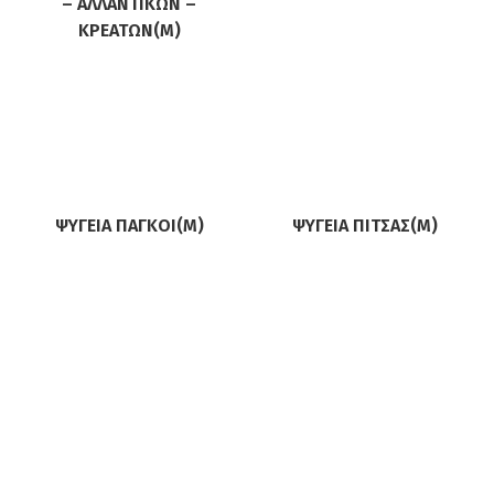
– ΑΛΛΑΝΤΙΚΏΝ –
ΚΡΕΆΤΩΝ(M)
ΨΥΓΕΊΑ ΠΆΓΚΟΙ(M)
ΨΥΓΕΊΑ ΠΊΤΣΑΣ(M)