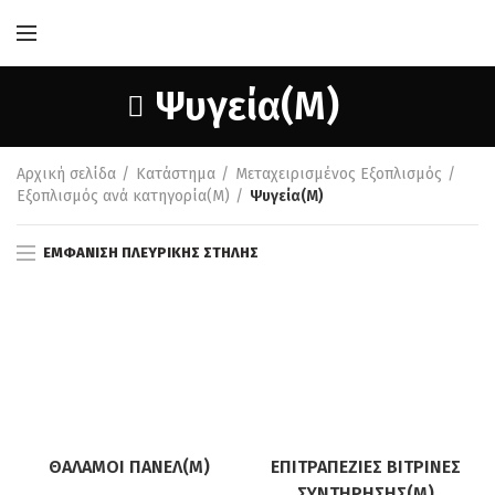
Ψυγεία(M)
Αρχική σελίδα
Κατάστημα
Μεταχειρισμένος Εξοπλισμός
Εξοπλισμός ανά κατηγορία(M)
Ψυγεία(M)
ΕΜΦΆΝΙΣΗ ΠΛΕΥΡΙΚΉΣ ΣΤΉΛΗΣ
ΘΆΛΑΜΟΙ ΠΆΝΕΛ(Μ)
ΕΠΙΤΡΑΠΈΖΙΕΣ ΒΙΤΡΊΝΕΣ
ΣΥΝΤΉΡΗΣΗΣ(M)