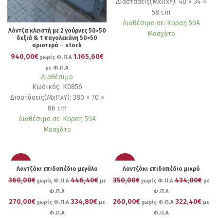
Διαστάσεις(ΜxΠxΥ): 40 × 34 ×
58 cm
Διαθέσιμο σε: Κοραή 59Α
Λάντζα κλειστή με 2 γούρνες 50×50
Μοσχάτο
δεξιά & 1 παγολεκάνη 50×50
αριστερά – stock
940,00€
1.165,60€
χωρίς Φ.Π.Α
με Φ.Π.Α
Διαθέσιμο
Κωδικός: Κ0856
Διαστάσεις(ΜxΠxΥ): 380 × 70 ×
86 cm
Διαθέσιμο σε: Κοραή 59Α
Μοσχάτο
-25%
-26%
Λαντζάκι επιδαπέδιο μεγάλο
Λαντζάκι επιδαπέδιο μικρό
360,00€
446,40€
350,00€
434,00€
χωρίς Φ.Π.Α
με
χωρίς Φ.Π.Α
με
Φ.Π.Α
Φ.Π.Α
270,00€
334,80€
260,00€
322,40€
χωρίς Φ.Π.Α
με
χωρίς Φ.Π.Α
με
Φ.Π.Α
Φ.Π.Α