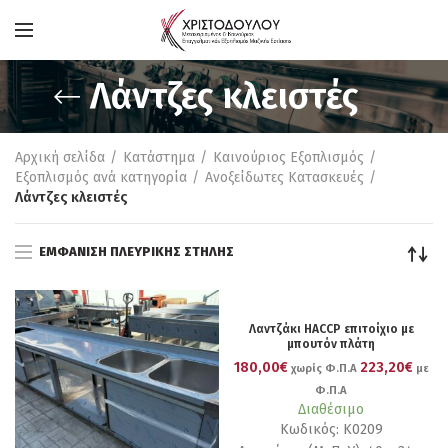
Λάντζες κλειστές
Αρχική σελίδα
Κατάστημα
Καινούριος Εξοπλισμός
Εξοπλισμός ανά κατηγορία
Ανοξείδωτες Κατασκευές
Λάντζες κλειστές
ΕΜΦΆΝΙΣΗ ΠΛΕΥΡΙΚΉΣ ΣΤΉΛΗΣ
Λαντζάκι HACCP επιτοίχιο με
μπουτόν πλάτη
180,00€
223,20€
χωρίς Φ.Π.Α
με
Φ.Π.Α
Διαθέσιμο
Κωδικός: Κ0209