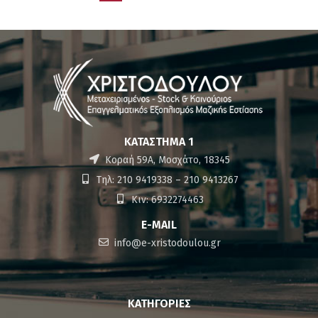
ΚΑΤΆΣΤΗΜΑ 1
Κοραή 59Α, Μοσχάτο, 18345
Τηλ: 210 9419338 – 210 9413267
Κιν: 6932274463
E-MAIL
info@e-xristodoulou.gr
ΚΑΤΗΓΟΡΊΕΣ