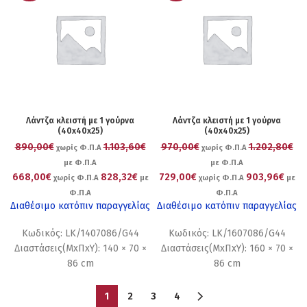
Λάντζα κλειστή με 1 γούρνα
Λάντζα κλειστή με 1 γούρνα
(40x40x25)
(40x40x25)
890,00€
1.103,60€
970,00€
1.202,80€
χωρίς Φ.Π.Α
χωρίς Φ.Π.Α
με Φ.Π.Α
με Φ.Π.Α
668,00€
828,32€
729,00€
903,96€
χωρίς Φ.Π.Α
με
χωρίς Φ.Π.Α
με
Φ.Π.Α
Φ.Π.Α
Διαθέσιμο κατόπιν παραγγελίας
Διαθέσιμο κατόπιν παραγγελίας
Κωδικός: LK/1407086/G44
Κωδικός: LK/1607086/G44
Διαστάσεις(ΜxΠxΥ): 140 × 70 ×
Διαστάσεις(ΜxΠxΥ): 160 × 70 ×
86 cm
86 cm
1
2
3
4