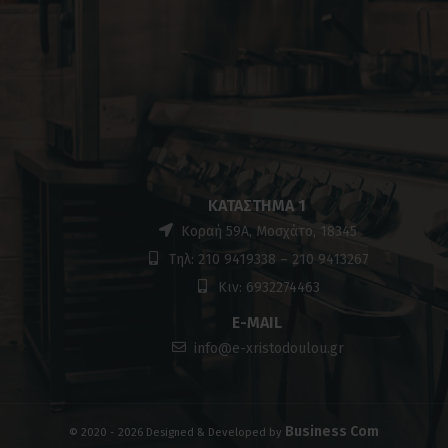
ΚΑΤΆΣΤΗΜΑ 1
Κοραή 59Α, Μοσχάτο, 18345
Τηλ: 210 9419338 – 210 9413267
Κιν: 6932274463
E-MAIL
info@e-xristodoulou.gr
Business Com
© 2020 - 2026 Designed & Developed by