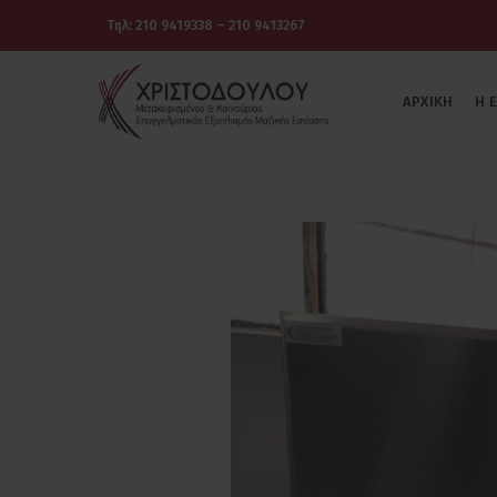
Τηλ: 210 9419338 – 210 9413267
ΑΡΧΙΚΉ
Η 