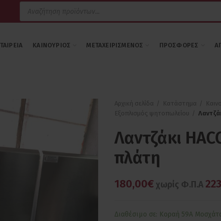
Products
search
ΕΤΑΙΡΕΊΑ
ΚΑΙΝΟΎΡΙΟΣ
ΜΕΤΑΧΕΙΡΙΣΜΈΝΟΣ
ΠΡΟΣΦΟΡΈΣ
Α
Αρχική σελίδα
Κατάστημα
Καιν
Εξοπλισμός ψητοπωλείου
Λαντζά
Λαντζάκι HACC
πλάτη
180,00€
223
χωρίς Φ.Π.Α
Διαθέσιμο σε: Κοραή 59Α Μοσχάτ