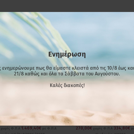
mm
 τάπα κλπ
Ενημέρωση
 ενημερώνουμε πως θα είμαστε κλειστά από τις 10/8 έως και
21/8 καθώς και όλα τα Σάββατα του Αυγούστου.
Kαλές διακοπές!
-25%
ειστή με 3 γούρνες (50x50x30)
Λαντζάκι επιδαπέδιο μεγά
€
1.959,20€
360,00€
446,40€
χωρίς Φ.Π.Α
με Φ.Π.Α
χωρίς Φ.Π.Α
μ
1.469,40€
270,00€
334,80€
χωρίς Φ.Π.Α
με Φ.Π.Α
χωρίς Φ.Π.Α
με