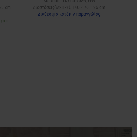
Κωδικός: LK/1407086/G55
 85 cm
Διαστ
Διαστάσεις(ΜxΠxΥ): 140 × 70 × 86 cm
Δι
Διαθέσιμο κατόπιν παραγγελίας
σχάτο