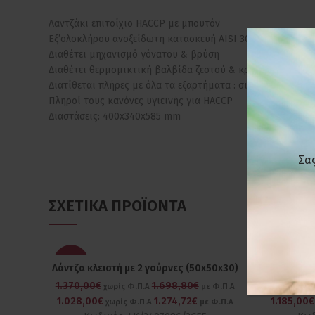
Λαντζάκι επιτοίχιο HACCP με μπουτόν
Εξ’ολοκλήρου ανοξείδωτη κατασκευή AISI 304 πάχους 0,8
Διαθέτει μηχανισμό γόνατου & βρύση
Διαθέτει θερμομικτική βαλβίδα ζεστού & κρύου νερού
Διατίθεται πλήρες με όλα τα εξαρτήματα : σιφόνι , βαλβίδ,
Πληροί τους κανόνες υγιεινής για HACCP
Διαστάσεις: 400x340x585 mm
Σας
ΣΧΕΤΙΚΆ ΠΡΟΪΌΝΤΑ
-25%
-25%
Λάντζα κλειστή με 2 γούρνες (50x50x30)
Λάντζα κλ
1.370,00€
1.698,80€
1.580,00
χωρίς Φ.Π.Α
με Φ.Π.Α
1.028,00€
1.274,72€
1.185,00€
χωρίς Φ.Π.Α
με Φ.Π.Α