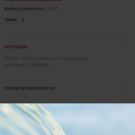
Κωδικός προϊόντος:
Α3433
Share
ΠΕΡΙΓΡΑΦΉ
Πάγκος ταμείο με κλίση για σούπερ μάρκετ
Διαστάσεις : 118x65x85
ΕΠΙΠΛΈΟΝ ΠΛΗΡΟΦΟΡΊΕΣ
ΣΧΕΤΙΚΆ ΠΡΟΪΌΝΤΑ