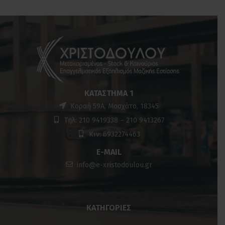
ΚΑΤΆΣΤΗΜΑ 1
Κοραή 59Α, Μοσχάτο, 18345
Τηλ: 210 9419338 – 210 9413267
Κιν: 6932274463
E-MAIL
info@e-xristodoulou.gr
ΚΑΤΗΓΟΡΊΕΣ