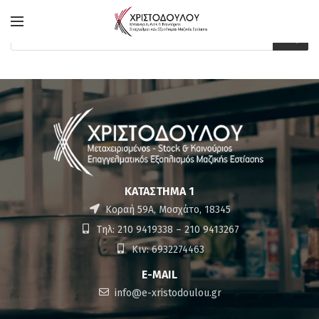
Products
search
ΚΑΤΆΣΤΗΜΑ 1
Κοραή 59Α, Μοσχάτο, 18345
Τηλ: 210 9419338 – 210 9413267
Κιν: 6932274463
E-MAIL
info@e-xristodoulou.gr