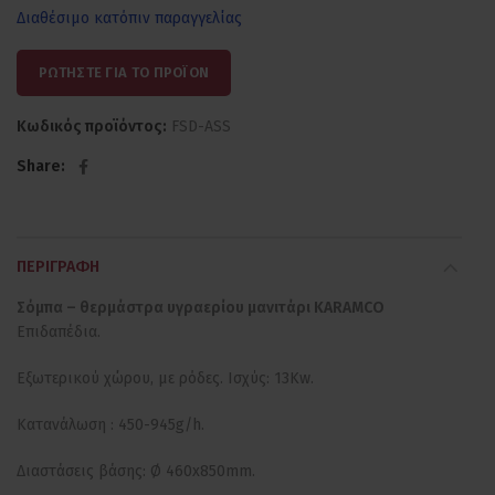
Διαθέσιμο κατόπιν παραγγελίας
ΡΩΤΗΣΤΕ ΓΙΑ ΤΟ ΠΡΟΪΟΝ
Κωδικός προϊόντος:
FSD-ASS
Share
ΠΕΡΙΓΡΑΦΉ
Σόμπα – θερμάστρα υγραερίου μανιτάρι KARAMCO
Επιδαπέδια.
Εξωτερικού χώρου, με ρόδες. Ισχύς: 13Kw.
Κατανάλωση : 450-945g/h.
Διαστάσεις βάσης: Ø 460x850mm.