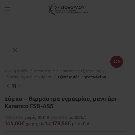
Πατήστε για μεγέθυνση
-20%
Αρχική σελίδα
Κατάστημα
Καινούριος Εξοπλισμός
Εξοπλισμός ανά επιχείρηση
Εξοπλισμός ψητοπωλείου
Σόμπα – θερμάστρα υγραερίου, μανιτάρι-
Karamco FSD-ASS
180,00€
223,20€
χωρίς Φ.Π.Α
με Φ.Π.Α
144,00€
178,56€
χωρίς Φ.Π.Α
με Φ.Π.Α