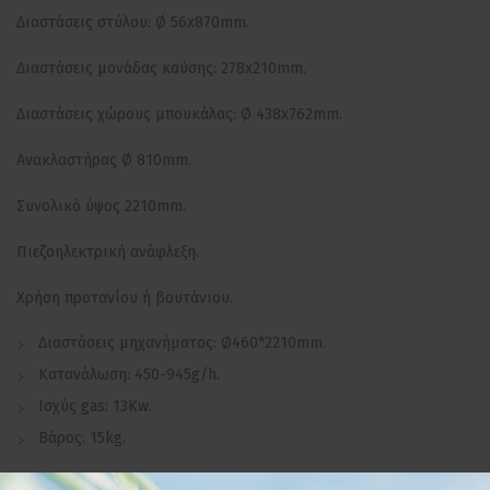
Διαστάσεις στύλου: Ø 56x870mm.
Διαστάσεις μονάδας καύσης: 278x210mm.
Διαστάσεις χώρους μπουκάλας: Ø 438x762mm.
Ανακλαστήρας Ø 810mm.
Συνολικό ύψος 2210mm.
Πιεζοηλεκτρική ανάφλεξη.
Χρήση προτανίου ή βουτάνιου.
Διαστάσεις μηχανήματος: Ø460*2210mm.
Κατανάλωση: 450-945g/h.
Ισχύς gas: 13Kw.
Βάρος: 15kg.
*Παραδίδονται αποσυναρμολογημένα και δεν