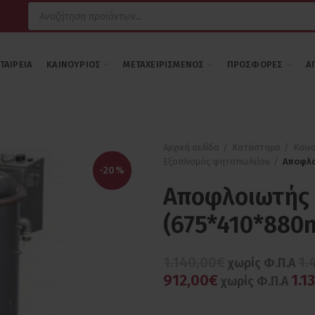
Products
search
ΕΤΑΙΡΕΊΑ
ΚΑΙΝΟΎΡΙΟΣ
ΜΕΤΑΧΕΙΡΙΣΜΈΝΟΣ
ΠΡΟΣΦΟΡΈΣ
Α
Αρχική σελίδα
Κατάστημα
Καιν
Εξοπλισμός ψητοπωλείου
Αποφλο
-20%
Αποφλοιωτής
(675*410*880
1.140,00€
1.
χωρίς Φ.Π.Α
912,00€
1.1
χωρίς Φ.Π.Α