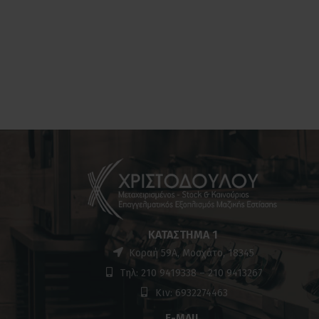
ΚΑΤΆΣΤΗΜΑ 1
Κοραή 59Α, Μοσχάτο, 18345
Τηλ: 210 9419338 – 210 9413267
Κιν: 6932274463
E-MAIL