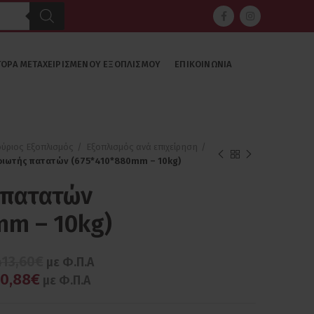
ΓΟΡΆ ΜΕΤΑΧΕΙΡΙΣΜΈΝΟΥ ΕΞΟΠΛΙΣΜΟΎ
ΕΠΙΚΟΙΝΩΝΊΑ
ούριος Εξοπλισμός
Εξοπλισμός ανά επιχείρηση
ιωτής πατατών (675*410*880mm – 10kg)
 πατατών
mm – 10kg)
413,60€
με Φ.Π.Α
30,88€
με Φ.Π.Α