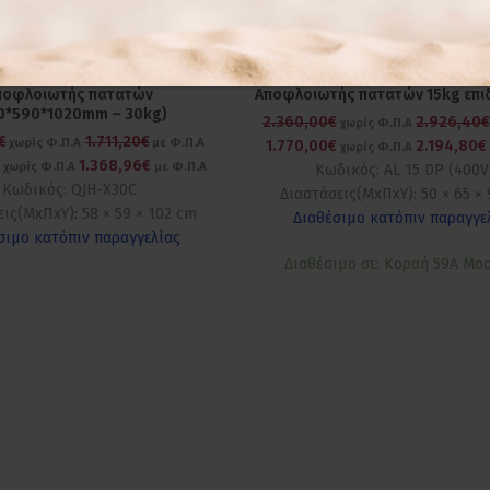
-25%
ποφλοιωτής πατατών
Αποφλοιωτής πατατών 15kg επι
0*590*1020mm – 30kg)
2.360,00€
2.926,40€
χωρίς Φ.Π.Α
€
1.711,20€
χωρίς Φ.Π.Α
με Φ.Π.Α
1.770,00€
2.194,80€
χωρίς Φ.Π.Α
€
1.368,96€
χωρίς Φ.Π.Α
με Φ.Π.Α
Κωδικός: AL 15 DP (400V
Κωδικός: QJH-X30C
Διαστάσεις(ΜxΠxΥ): 50 × 65 ×
εις(ΜxΠxΥ): 58 × 59 × 102 cm
Διαθέσιμο κατόπιν παραγγε
σιμο κατόπιν παραγγελίας
Διαθέσιμο σε: Κοραή 59Α Μο