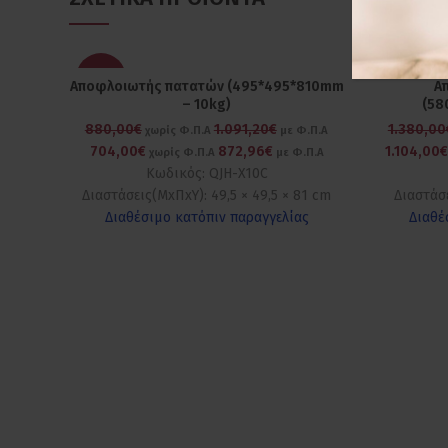
-20%
-20%
Αποφλοιωτής πατατών (495*495*810mm
Α
– 10kg)
(58
880,00€
1.091,20€
1.380,00
χωρίς Φ.Π.Α
με Φ.Π.Α
704,00€
872,96€
1.104,00
χωρίς Φ.Π.Α
με Φ.Π.Α
Κωδικός: QJH-X10C
Διαστάσεις(ΜxΠxΥ): 49,5 × 49,5 × 81 cm
Διαστάσ
Διαθέσιμο κατόπιν παραγγελίας
Διαθέ