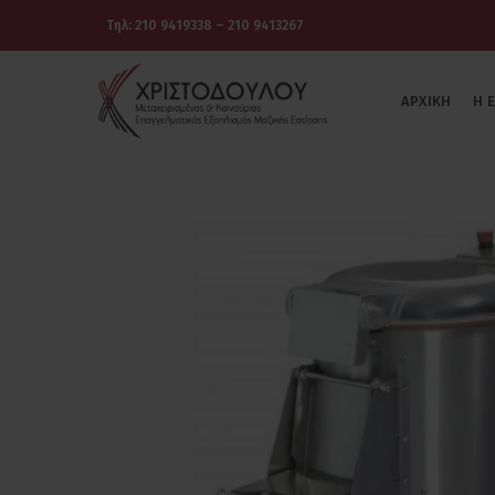
Τηλ: 210 9419338 – 210 9413267
ΑΡΧΙΚΉ
Η 