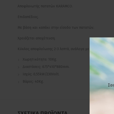
Αποφλοιωτής πατατών KARAMCO.
Επιδαπέδιος.
Με βάση και καπάκι στην είσοδο των πατατών.
Χρειάζεται αποχέτευση.
Κύκλος αποφλοίωσης 2-3 λεπτά, ανάλογα με την ποιότητα 
Χωρητικότητα: 10Kg.
Διαστάσεις: 675*410*880mm.
Ισχύς: 0,55kW/230Volt.
Βάρος: 40Kg.
Σας
ΣΧΕΤΙΚΆ ΠΡΟΪΌΝΤΑ