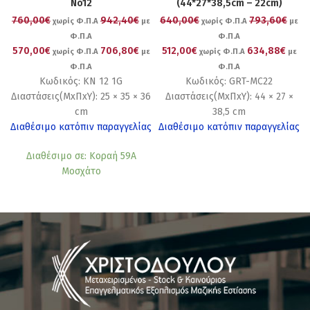
No12
(44*27*38,5cm – 22cm)
760,00€
942,40€
640,00€
793,60€
χωρίς Φ.Π.Α
με
χωρίς Φ.Π.Α
με
Φ.Π.Α
Φ.Π.Α
570,00€
706,80€
512,00€
634,88€
χωρίς Φ.Π.Α
με
χωρίς Φ.Π.Α
με
Φ.Π.Α
Φ.Π.Α
Κωδικός: ΚΝ 12 1G
Κωδικός: GRT-MC22
Διαστάσεις(ΜxΠxΥ): 25 × 35 × 36
Διαστάσεις(ΜxΠxΥ): 44 × 27 ×
cm
38,5 cm
Διαθέσιμο κατόπιν παραγγελίας
Διαθέσιμο κατόπιν παραγγελίας
Διαθέσιμο σε: Κοραή 59Α
Μοσχάτο