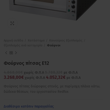
Πατήστε για μεγέθυνση
Αρχική σελίδα
Κατάστημα
Καινούριος Εξοπλισμός
Εξοπλισμός ανά κατηγορία
Φούρνοι
Φούρνος πίτσας E12
4.668,00€
5.788,32€
χωρίς Φ.Π.Α
με Φ.Π.Α
3.268,00€
4.052,32€
χωρίς Φ.Π.Α
με Φ.Π.Α
Φούρνος πίτσας διώροφος στενός, με πυρίμαχη πλάκα κάτω,
δώδεκα θέσεων, του εργοστασίου Redfox
Διαθέσιμο κατόπιν παραγγελίας