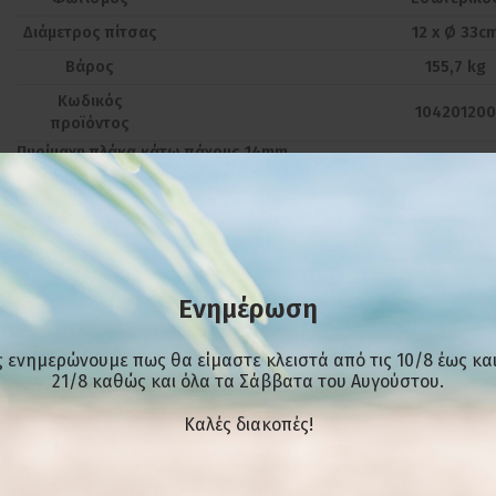
Διάμετρος πίτσας
12 x
Ø
33c
Βάρος
155,7 kg
Κωδικός
104201200
προϊόντος
Πυρίμαχη πλάκα κάτω πάχους 14mm
Πόρτες με τζάμι
Θερμόμετρο για κάθε θάλαμο
ΕΠΙΠΛΈΟΝ ΠΛΗΡΟΦΟΡΊΕΣ
Ενημέρωση
 ενημερώνουμε πως θα είμαστε κλειστά από τις 10/8 έως και
21/8 καθώς και όλα τα Σάββατα του Αυγούστου.
ΣΧΕΤΙΚΆ ΠΡΟΪΌΝΤΑ
Kαλές διακοπές!
-25%
-25%