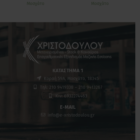
Μοσχάτο
Μοσχάτο
ΚΑΤΆΣΤΗΜΑ 1
Κοραή 59Α, Μοσχάτο, 18345
Τηλ: 210 9419338 – 210 9413267
Κιν: 6932274463
E-MAIL
info@e-xristodoulou.gr