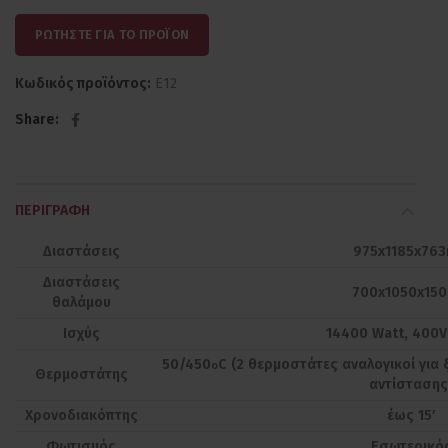
ΡΩΤΗΣΤΕ ΓΙΑ ΤΟ ΠΡΟΪΟΝ
Κωδικός προϊόντος:
E12
Share
ΠΕΡΙΓΡΑΦΉ
Διαστάσεις
975x1185x76
Διαστάσεις
700x1050x15
θαλάμου
Ισχύς
14400 Watt, 400V
50/450
C (2 θερμοστάτες αναλογικοί για
ο
Θερμοστάτης
αντίστασης
Χρονοδιακόπτης
έως 15′
Φωτισμός
Εσωτερικό