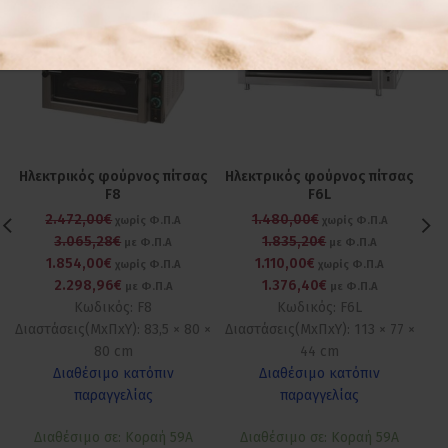
Ηλεκτρικός φούρνος πίτσας
Ηλεκτρικός φούρνος πίτσας
F8
F6L
2.472,00€
1.480,00€
χωρίς Φ.Π.Α
χωρίς Φ.Π.Α
3.065,28€
1.835,20€
με Φ.Π.Α
με Φ.Π.Α
1.854,00€
1.110,00€
χωρίς Φ.Π.Α
χωρίς Φ.Π.Α
2.298,96€
1.376,40€
με Φ.Π.Α
με Φ.Π.Α
Κωδικός: F8
Κωδικός: F6L
Διαστάσεις(ΜxΠxΥ): 83,5 × 80 ×
Διαστάσεις(ΜxΠxΥ): 113 × 77 ×
80 cm
44 cm
Διαθέσιμο κατόπιν
Διαθέσιμο κατόπιν
παραγγελίας
παραγγελίας
Διαθέσιμο σε: Κοραή 59Α
Διαθέσιμο σε: Κοραή 59Α