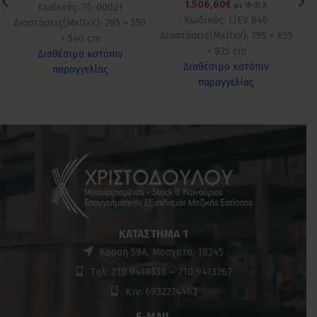
1.506,60€
με Φ.Π.Α
Κωδικός: 75-00021
Κωδικός: LIEV 846
Διαστάσεις(ΜxΠxΥ): 295 × 550
Διαστάσεις(ΜxΠxΥ): 795 × 655
Δι
× 540 cm
× 835 cm
Διαθέσιμο κατόπιν
Διαθέσιμο κατόπιν
παραγγελίας
παραγγελίας
ΚΑΤΆΣΤΗΜΑ 1
Κοραή 59Α, Μοσχάτο, 18345
Τηλ: 210 9419338 – 210 9413267
Κιν: 6932274463
E-MAIL