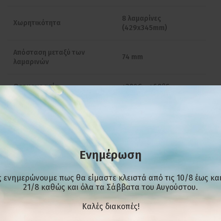
8 λαμαρίνες
Χωρητικότητα
(429x345mm)
Απόσταση μεταξύ των
74 mm
λαμαρινών
o
Θερμοκρασία
+30°C – +60
C
Θερμοστάστης
Αναλογικός
1200 Watt, 230V / 50-
Ισχύς
60Hz
Ενημέρωση
Λειτουργίες
Στοφάρισμα
 ενημερώνουμε πως θα είμαστε κλειστά από τις 10/8 έως και
21/8 καθώς και όλα τα Σάββατα του Αυγούστου.
Εξ ολοκλήρου
Υλικό
ανοξείδωτη
Kαλές διακοπές!