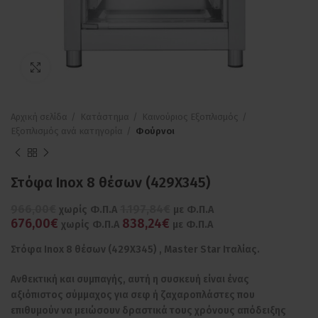
Πατήστε για μεγέθυνση
Αρχική σελίδα
Κατάστημα
Καινούριος Εξοπλισμός
Εξοπλισμός ανά κατηγορία
Φούρνοι
Στόφα Inox 8 θέσων (429Χ345)
966,00€
1.197,84€
χωρίς Φ.Π.Α
με Φ.Π.Α
676,00€
838,24€
χωρίς Φ.Π.Α
με Φ.Π.Α
Στόφα Inox 8 θέσων (429Χ345) , Master Star Ιταλίας.
Ανθεκτική και συμπαγής, αυτή η συσκευή είναι ένας
αξιόπιστος σύμμαχος για σεφ ή ζαχαροπλάστες που
επιθυμούν να μειώσουν δραστικά τους χρόνους απόδειξης