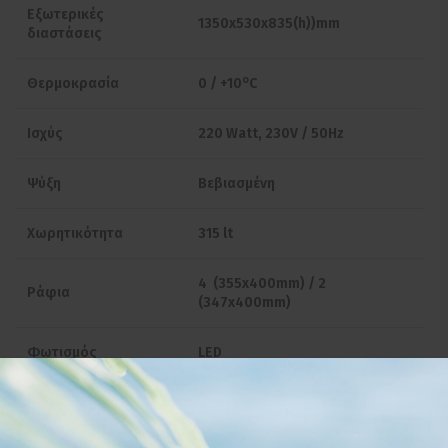
Εξωτερικές
1350x530x835(h))mm
διαστάσεις
ο
Θερμοκρασία
0 / +10
C
Ισχύς
220 Watt, 230V / 50Hz
Ψύξη
Βεβιασμένη
Χωρητικότητα
315 lt
4 (355x400mm) / 2
Ράφια
(347x400mm)
Φωτισμός
LED
Ψυκτικό υγρό
R600a