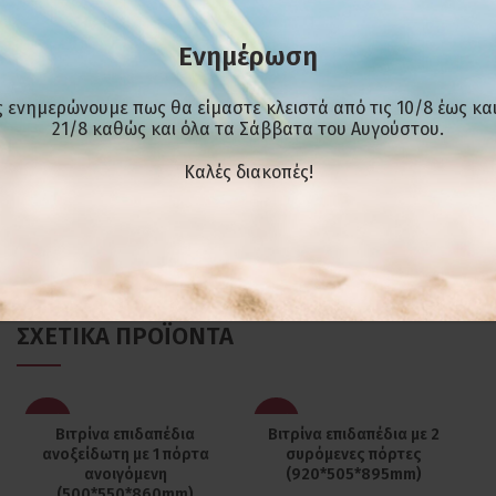
Κλιματική κλάση
4 (30°C & 55% RH)
Ενημέρωση
Απόψυξη
Αυτόματη
 ενημερώνουμε πως θα είμαστε κλειστά από τις 10/8 έως και
Καθαρό Βάρος
79 Kg
21/8 καθώς και όλα τα Σάββατα του Αυγούστου.
Kαλές διακοπές!
ΕΠΙΠΛΈΟΝ ΠΛΗΡΟΦΟΡΊΕΣ
ΣΧΕΤΙΚΆ ΠΡΟΪΌΝΤΑ
-20%
-20%
Βιτρίνα επιδαπέδια
Βιτρίνα επιδαπέδια με 2
ανοξείδωτη με 1 πόρτα
συρόμενες πόρτες
ανοιγόμενη
(920*505*895mm)
(500*550*860mm)