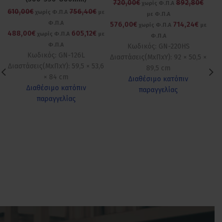
720,00€
892,80€
5
χωρίς Φ.Π.Α
610,00€
756,40€
χωρίς Φ.Π.Α
με
με Φ.Π.Α
Φ.Π.Α
576,00€
714,24€
4
χωρίς Φ.Π.Α
με
488,00€
605,12€
χωρίς Φ.Π.Α
με
Φ.Π.Α
Φ.Π.Α
Κωδικός: GN-220HS
Κ
Κωδικός: GN-126L
Διαστάσεις(ΜxΠxΥ): 92 × 50,5 ×
Δι
Διαστάσεις(ΜxΠxΥ): 59,5 × 53,6
89,5 cm
× 84 cm
Διαθέσιμο κατόπιν
Διαθέσιμο κατόπιν
παραγγελίας
παραγγελίας