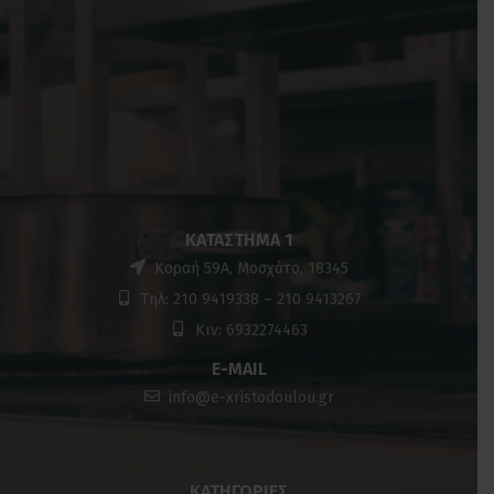
ΚΑΤΆΣΤΗΜΑ 1
Κοραή 59Α, Μοσχάτο, 18345
Τηλ: 210 9419338 – 210 9413267
Κιν: 6932274463
E-MAIL
info@e-xristodoulou.gr
ΚΑΤΗΓΟΡΊΕΣ
ΚΑΙΝΟΥΡΙΟΣ ΕΞΟΠΛΙΣΜΟΣ
ΜΕΤΑΧΕΙΡΙΣΜΕΝΟΣ ΕΞΟΠΛΙΣΜΟΣ