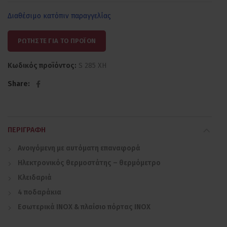
Διαθέσιμο κατόπιν παραγγελίας
ΡΩΤΗΣΤΕ ΓΙΑ ΤΟ ΠΡΟΪΟΝ
Κωδικός προϊόντος:
S 285 XH
Share
ΠΕΡΙΓΡΑΦΉ
Ανοιγόμενη με αυτόματη επαναφορά
Ηλεκτρονικός θερμοστάτης – θερμόμετρο
Κλειδαριά
4 ποδαράκια
Εσωτερικά INOX & πλαίσιο πόρτας INOX