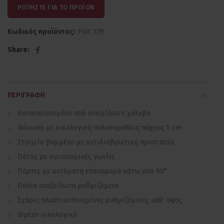
ΡΩΤΗΣΤΕ ΓΙΑ ΤΟ ΠΡΟΪΟΝ
Κωδικός προϊόντος:
PGK 139
Share
ΠΕΡΙΓΡΑΦΉ
Κατασκευασμένο από ανοξείδωτο χάλυβα
Μόνωση με οικολογική πολυουρεθάνη πάχους 5 cm
Στοιχείο βαμμένο με αντιδιαβρωτική προστασία
Πάτος με υγειονομικές γωνίες
Πόρτες με αυτόματη επαναφορά κάτω από 90°
Πόδια ανοξείδωτα ρυθμιζόμενα
Σχάρες πλαστικοποιημένες ρυθμιζόμενες καθ’ ύψος
Φρέον οικολογικό