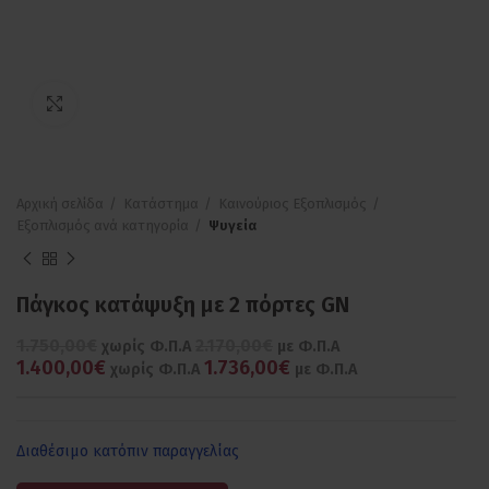
Πατήστε για μεγέθυνση
Αρχική σελίδα
Κατάστημα
Καινούριος Εξοπλισμός
Εξοπλισμός ανά κατηγορία
Ψυγεία
Πάγκος κατάψυξη με 2 πόρτες GN
1.750,00€
2.170,00€
χωρίς Φ.Π.Α
με Φ.Π.Α
1.400,00€
1.736,00€
χωρίς Φ.Π.Α
με Φ.Π.Α
Διαθέσιμο κατόπιν παραγγελίας