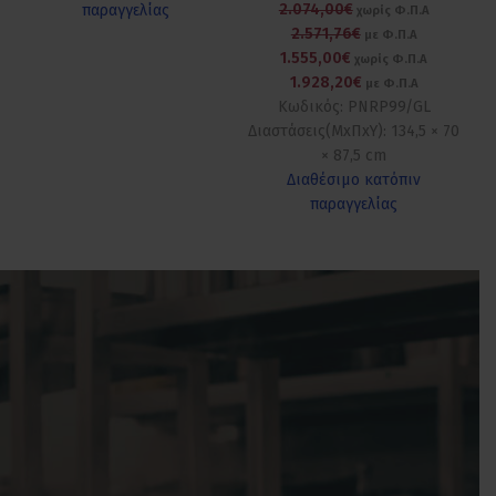
2.074,00€
παραγγελίας
χωρίς Φ.Π.Α
2.571,76€
με Φ.Π.Α
1.555,00€
χωρίς Φ.Π.Α
1.928,20€
με Φ.Π.Α
Κωδικός: PNRP99/GL
Διαστάσεις(ΜxΠxΥ): 134,5 × 70
× 87,5 cm
Διαθέσιμο κατόπιν
παραγγελίας