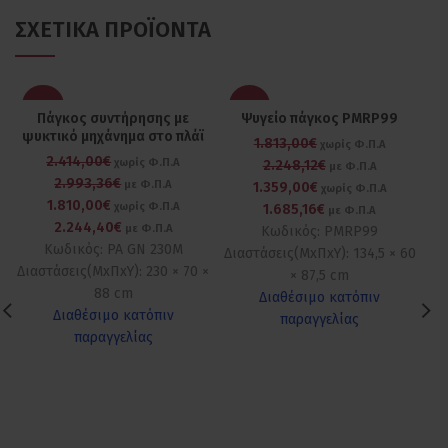
ΣΧΕΤΙΚΆ ΠΡΟΪΌΝΤΑ
-25%
-25%
Πάγκος συντήρησης με
Ψυγείο πάγκος PMRP99
ψυκτικό μηχάνημα στο πλάϊ
1.813,00€
χωρίς Φ.Π.Α
2.414,00€
χωρίς Φ.Π.Α
2.248,12€
με Φ.Π.Α
2.993,36€
με Φ.Π.Α
1.359,00€
χωρίς Φ.Π.Α
1.810,00€
χωρίς Φ.Π.Α
1.685,16€
με Φ.Π.Α
2.244,40€
με Φ.Π.Α
Κωδικός: PMRP99
Κωδικός: PA GN 230M
Διαστάσεις(ΜxΠxΥ): 134,5 × 60
Δι
Διαστάσεις(ΜxΠxΥ): 230 × 70 ×
× 87,5 cm
88 cm
Διαθέσιμο κατόπιν
Διαθέσιμο κατόπιν
παραγγελίας
παραγγελίας