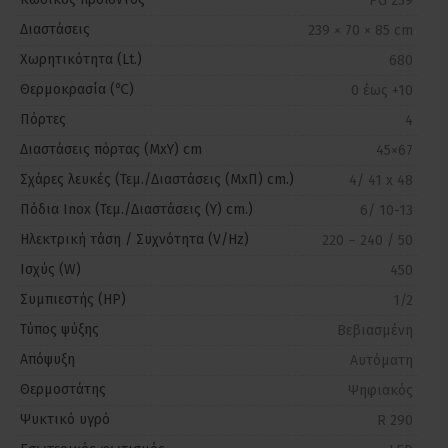
PG 239
Διαστάσεις
239 × 70 × 85 cm
Χωρητικότητα (Lt.)
680
Θερμοκρασία (℃)
0 έως +10
Πόρτες
4
Διαστάσεις πόρτας (ΜxΥ) cm
45×67
Σχάρες λευκές (Τεμ./Διαστάσεις (ΜxΠ) cm.)
4/ 41 x 48
Πόδια Inox (Τεμ./Διαστάσεις (Υ) cm.)
6/ 10-13
Ηλεκτρική τάση / Συχνότητα (V/Hz)
220 – 240 / 50
Ισχύς (W)
450
Συμπιεστής (HP)
1/2
Τύπος ψύξης
Βεβιασμένη
Απόψυξη
Αυτόματη
Θερμοστάτης
Ψηφιακός
Ψυκτικό υγρό
R 290