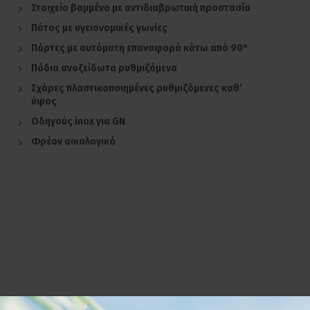
Στοιχείο βαμμένο με αντιδιαβρωτική προστασία
Πάτος με υγειονομικές γωνίες
Πόρτες με αυτόματη επαναφορά κάτω από 90°
Πόδια ανοξείδωτα ρυθμιζόμενα
Σχάρες πλαστικοποιημένες ρυθμιζόμενες καθ’
ύψος
Οδηγούς inox για GN
Φρέον οικολογικό