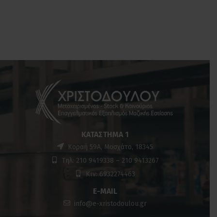
ΚΑΤΆΣΤΗΜΑ 1
Κοραή 59Α, Μοσχάτο, 18345
Τηλ: 210 9419338 – 210 9413267
Κιν: 6932274463
E-MAIL
info@e-xristodoulou.gr