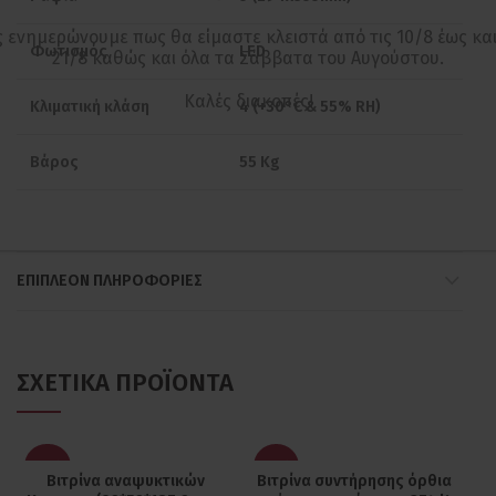
 ενημερώνουμε πως θα είμαστε κλειστά από τις 10/8 έως και
Φωτισμός
LED
21/8 καθώς και όλα τα Σάββατα του Αυγούστου.
Kαλές διακοπές!
Κλιματική κλάση
4 (+30°C & 55% RH)
Βάρος
55 Kg
ΕΠΙΠΛΈΟΝ ΠΛΗΡΟΦΟΡΊΕΣ
ΣΧΕΤΙΚΆ ΠΡΟΪΌΝΤΑ
-20%
-30%
Βιτρίνα αναψυκτικών
Βιτρίνα συντήρησης όρθια