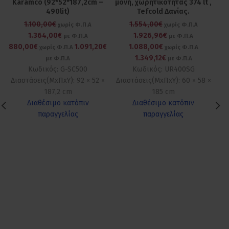
Karamco (92*52*187,2cm –
μονή, χωρητικότητας 374 lt ,
Ka
490lit)
Tefcold Δανίας.
1.100,00€
1.554,00€
χωρίς Φ.Π.Α
χωρίς Φ.Π.Α
1.364,00€
1.926,96€
με Φ.Π.Α
με Φ.Π.Α
880,00€
1.091,20€
1.088,00€
χωρίς Φ.Π.Α
χωρίς Φ.Π.Α
1.349,12€
με Φ.Π.Α
με Φ.Π.Α
Κωδικός: G-SC500
Κωδικός: UR400SG
Διαστάσεις(ΜxΠxΥ): 92 × 52 ×
Διαστάσεις(ΜxΠxΥ): 60 × 58 ×
Δι
187,2 cm
185 cm
Διαθέσιμο κατόπιν
Διαθέσιμο κατόπιν
παραγγελίας
παραγγελίας