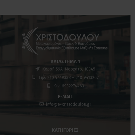
ΚΑΤΆΣΤΗΜΑ 1
Κοραή 59Α, Μοσχάτο, 18345
Τηλ: 210 9419338 – 210 9413267
Κιν: 6932274463
E-MAIL
info@e-xristodoulou.gr
ΚΑΤΗΓΟΡΊΕΣ