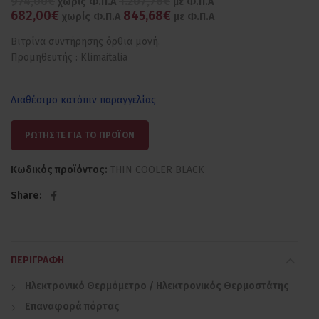
974,00€
1.207,76€
χωρίς Φ.Π.Α
με Φ.Π.Α
682,00€
845,68€
χωρίς Φ.Π.Α
με Φ.Π.Α
Βιτρίνα συντήρησης όρθια μονή.
Προμηθευτής : Klimaitalia
Διαθέσιμο κατόπιν παραγγελίας
ΡΩΤΗΣΤΕ ΓΙΑ ΤΟ ΠΡΟΪΟΝ
Κωδικός προϊόντος:
THIN COOLER BLACK
Share
ΠΕΡΙΓΡΑΦΉ
Ηλεκτρονικό Θερμόμετρο / Ηλεκτρονικός Θερμοστάτης
Επαναφορά πόρτας