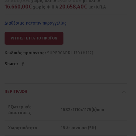
23.800,00€
29.512,00€
χωρίς Φ.Π.Α
με Φ.Π.Α
16.660,00€
20.658,40€
χωρίς Φ.Π.Α
με Φ.Π.Α
Διαθέσιμο κατόπιν παραγγελίας
ΡΩΤΗΣΤΕ ΓΙΑ ΤΟ ΠΡΟΪΟΝ
Κωδικός προϊόντος:
SUPERCAPRI 170 (H117)
Share
ΠΕΡΙΓΡΑΦΉ
Εξωτερικές
1682x1110x1175(h)mm
διαστάσεις
Χωρητικότητα
18 λεκανάκια (5lt)