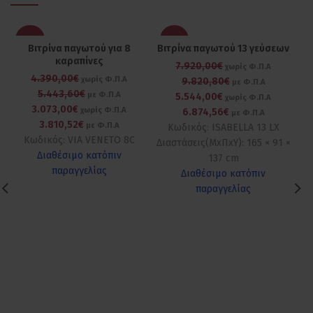
-30%
-30%
Βιτρίνα παγωτού για 8
Βιτρίνα παγωτού 13 γεύσεων
Βι
καραπίνες
7.920,00€
χωρίς Φ.Π.Α
4.390,00€
χωρίς Φ.Π.Α
9.820,80€
με Φ.Π.Α
5.443,60€
με Φ.Π.Α
5.544,00€
χωρίς Φ.Π.Α
3.073,00€
χωρίς Φ.Π.Α
6.874,56€
με Φ.Π.Α
3.810,52€
με Φ.Π.Α
Κωδικός: ISABELLA 13 LX
Κωδικός: VIA VENETO 8C
Κω
Διαστάσεις(ΜxΠxΥ): 165 × 91 ×
Διαθέσιμο κατόπιν
Δι
137 cm
παραγγελίας
Διαθέσιμο κατόπιν
παραγγελίας