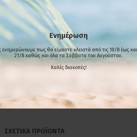
Βάρος
409 Κg
Κρύσταλλο ασφαλείας , επίπεδο , ανοιγόμενο μπροστά
και αντιθαμβωτικό
Ενημέρωση
Συρόμενα plexi glass πίσω ή κουρτίνα νυκτός με μαγνήτη
Ηλεκτρονικός πίνακας λειτουργιών
 ενημερώνουμε πως θα είμαστε κλειστά από τις 10/8 έως και
21/8 καθώς και όλα τα Σάββατα του Αυγούστου.
Φωτισμός LED
Ρυθμιζόμενα πόδια
Kαλές διακοπές!
ΤΑ ΛΕΚΑΝΑκΙΑ ΠΑΓΩΤΟΥ ΔΕΝ ΣΥΜΠΕΡΙΛΑΜΒΑΝΟΝΤΑΙ
ΕΠΙΠΛΈΟΝ ΠΛΗΡΟΦΟΡΊΕΣ
ΣΧΕΤΙΚΆ ΠΡΟΪΌΝΤΑ