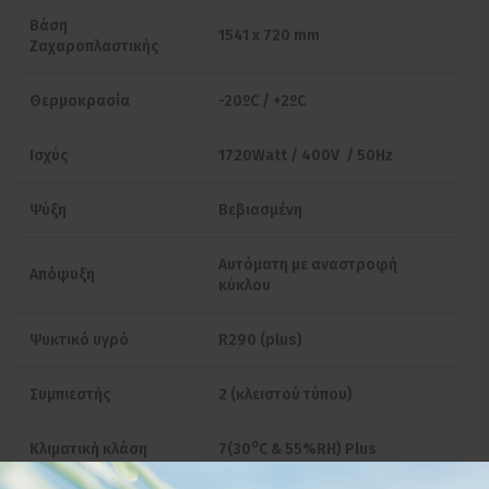
Βάση
1541 x 720 mm
Ζαχαροπλαστικής
Θερμοκρασία
-20ºC / +2ºC
Ισχύς
1720Watt / 400V / 50Hz
Ψύξη
Βεβιασμένη
Αυτόματη με αναστροφή
Απόψυξη
κύκλου
Ψυκτικό υγρό
R290 (plus)
Συμπιεστής
2 (κλειστού τύπου)
o
Κλιματική κλάση
7(30
C & 55%RH) Plus