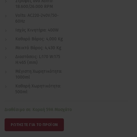
Στροφές ανά λεπτό:
18.600/26.000 RPM
Volts: AC220-240V/50-
60Hz
Ισχύς Κινητήρα: 400W
Καθαρό Βάρος: 4,000 Kg
Μεικτό Βάρος: 4,430 Kg
Διαστάσεις: L:170 W:175
H:465 (mm)
Μέγιστη Χωρητικότητα:
1000ml
Kαθαρή Χωρητικότητα:
500ml
Διαθέσιμο σε: Κοραή 59Α Μοσχάτο
ΡΩΤΗΣΤΕ ΓΙΑ ΤΟ ΠΡΟΪΟΝ