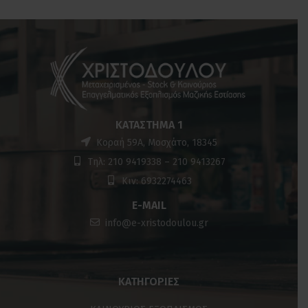
ΚΑΤΆΣΤΗΜΑ 1
Κοραή 59Α, Μοσχάτο, 18345
Τηλ: 210 9419338 – 210 9413267
Κιν: 6932274463
E-MAIL
info@e-xristodoulou.gr
ΚΑΤΗΓΟΡΊΕΣ