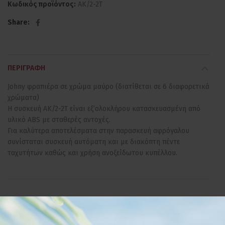
Κωδικός προϊόντος:
AK/2-2T
Share
ΠΕΡΙΓΡΑΦΉ
Johny φραπιέρα σε χρώμα μαύρο (διατίθεται σε 6 διαφορετικά
χρώματα)
Η συσκευή ΑΚ/2-2Τ είναι εξ’ολοκλήρου κατασκευασμένη από
υλικό ABS με σταθερές αντοχές.
Για καλύτερα αποτελέσματα στην παρασκευή αφρόγαλου
συνίσταται συσκευή αυτόματη και με διακόπτη πέντε
ταχυτήτων καθώς και χρήση ανοξείδωτου κυπέλλου.
ΣΧΕΤΙΚΆ ΠΡΟΪΌΝΤΑ