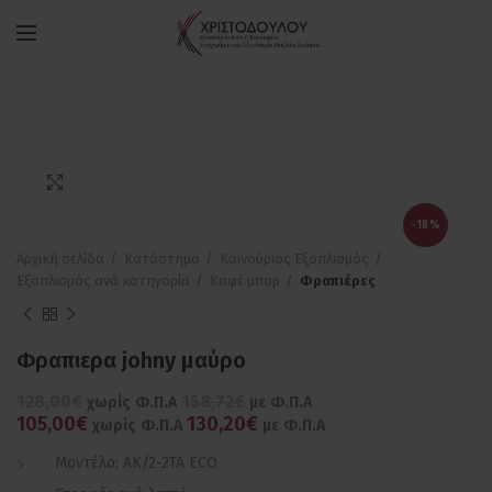
Πατήστε για μεγέθυνση
-18%
Αρχική σελίδα
Κατάστημα
Καινούριος Εξοπλισμός
Εξοπλισμός ανά κατηγορία
Καφέ μπαρ
Φραπιέρες
Φραπιερα johny μαύρο
128,00€
158,72€
χωρίς Φ.Π.Α
με Φ.Π.Α
105,00€
130,20€
χωρίς Φ.Π.Α
με Φ.Π.Α
Μοντέλο: ΑΚ/2-2ΤΑ ECO