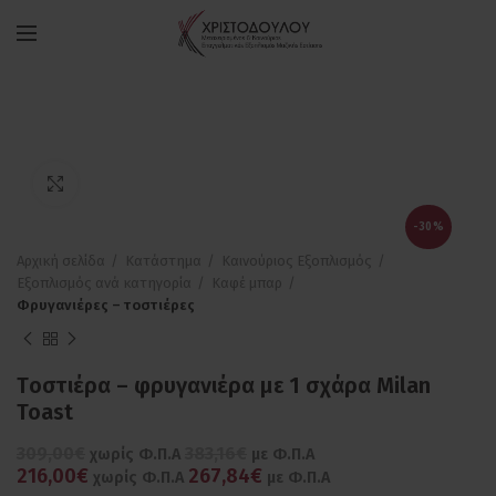
Πατήστε για μεγέθυνση
-30%
Αρχική σελίδα
Κατάστημα
Καινούριος Εξοπλισμός
Εξοπλισμός ανά κατηγορία
Καφέ μπαρ
Φρυγανιέρες – τοστιέρες
Tοστιέρα – φρυγανιέρα με 1 σχάρα Milan
Toast
309,00€
383,16€
χωρίς Φ.Π.Α
με Φ.Π.Α
216,00€
267,84€
χωρίς Φ.Π.Α
με Φ.Π.Α