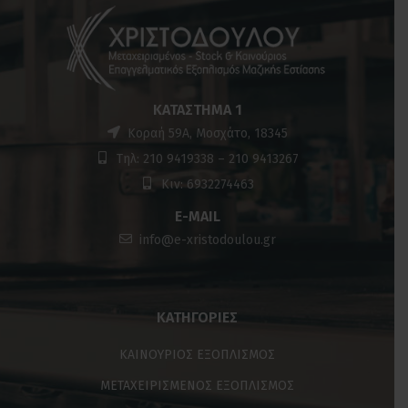
ΚΑΤΆΣΤΗΜΑ 1
Κοραή 59Α, Μοσχάτο, 18345
Τηλ: 210 9419338 – 210 9413267
Κιν: 6932274463
E-MAIL
info@e-xristodoulou.gr
ΚΑΤΗΓΟΡΊΕΣ
ΚΑΙΝΟΥΡΙΟΣ ΕΞΟΠΛΙΣΜΟΣ
ΜΕΤΑΧΕΙΡΙΣΜΕΝΟΣ ΕΞΟΠΛΙΣΜΟΣ