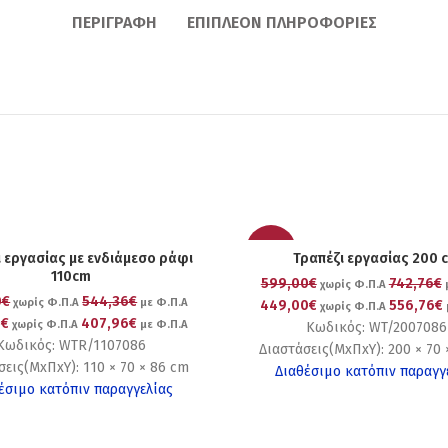
ΠΕΡΙΓΡΑΦΉ
ΕΠΙΠΛΈΟΝ ΠΛΗΡΟΦΟΡΊΕΣ
-25%
 εργασίας με ενδιάμεσο ράφι
Τραπέζι εργασίας 200 
110cm
599,00€
742,76€
χωρίς Φ.Π.Α
0€
544,36€
χωρίς Φ.Π.Α
με Φ.Π.Α
449,00€
556,76€
χωρίς Φ.Π.Α
0€
407,96€
χωρίς Φ.Π.Α
με Φ.Π.Α
Κωδικός: WT/2007086
Κωδικός: WTR/1107086
Διαστάσεις(ΜxΠxΥ): 200 × 70 
σεις(ΜxΠxΥ): 110 × 70 × 86 cm
Διαθέσιμο κατόπιν παραγγ
έσιμο κατόπιν παραγγελίας