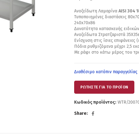
Ανοξείδωτη Λαμαρίνα
AISI
304 1
Τυποποιημένες διαστάσεις 80x70
240x70x86
Δυνατότητα κατασκευής ειδικώ
Ανοξείδωτα Στρατζαριστά 35Χ35ε
Ενίσχυση στις ίσιες επιφάνειες (
Πόδια ρυθμιζόμενα μέχρι 2,5 εκ
Με ράφι στο κάτω μέρος του τρ
Διαθέσιμο κατόπιν παραγγελίας
ΡΩΤΗΣΤΕ ΓΙΑ ΤΟ ΠΡΟΪΟΝ
Κωδικός προϊόντος:
WTR/2007
Share