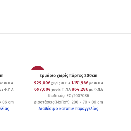
-25%
cm
Ερμάριο χωρίς πόρτες 200cm
929,00€
1.151,96€
με Φ.Π.Α
χωρίς Φ.Π.Α
με Φ.Π.Α
697,00€
864,28€
με Φ.Π.Α
χωρίς Φ.Π.Α
με Φ.Π.Α
Κωδικός: EO/2007086
× 86 cm
Διαστάσεις(ΜxΠxΥ): 200 × 70 × 86 cm
ελίας
Διαθέσιμο κατόπιν παραγγελίας