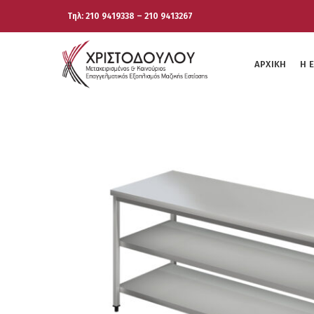
Τηλ: 210 9419338 – 210 9413267
ΑΡΧΙΚΉ
Η 