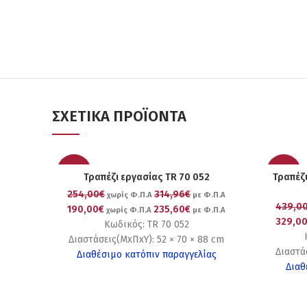
ΣΧΕΤΙΚΆ ΠΡΟΪΌΝΤΑ
-25%
-25%
Τραπέζι εργασίας TR 70 052
Τραπέζι
254,00€
314,96€
χωρίς Φ.Π.Α
με Φ.Π.Α
439,0
190,00€
235,60€
χωρίς Φ.Π.Α
με Φ.Π.Α
329,0
Κωδικός: TR 70 052
Διαστάσεις(ΜxΠxΥ): 52 × 70 × 88 cm
Διαστά
Διαθέσιμο κατόπιν παραγγελίας
Διαθ