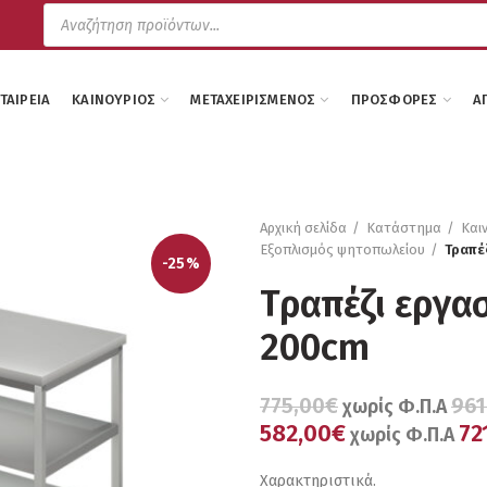
Products
search
ΕΤΑΙΡΕΊΑ
ΚΑΙΝΟΎΡΙΟΣ
ΜΕΤΑΧΕΙΡΙΣΜΈΝΟΣ
ΠΡΟΣΦΟΡΈΣ
Α
Αρχική σελίδα
Κατάστημα
Και
Εξοπλισμός ψητοπωλείου
Τραπέ
-25%
Τραπέζι εργα
200cm
775,00€
961
χωρίς Φ.Π.Α
582,00€
72
χωρίς Φ.Π.Α
Χαρακτηριστικά.