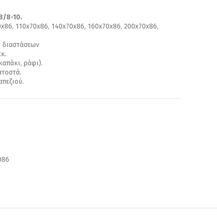
8/8-10.
x86, 110x70x86, 140x70x86, 160x70x86, 200x70x86,
ν διαστάσεων
κ.
καπάκι, ράφι).
ατοστά.
απεζιού.
086