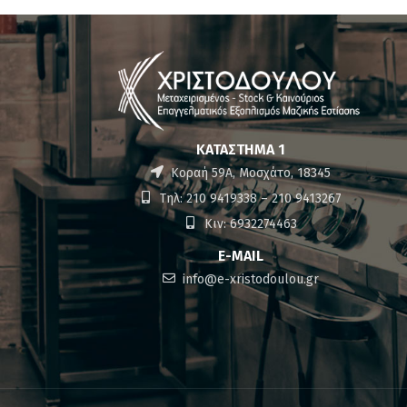
ΚΑΤΆΣΤΗΜΑ 1
Κοραή 59Α, Μοσχάτο, 18345
Τηλ: 210 9419338 – 210 9413267
Κιν: 6932274463
E-MAIL
info@e-xristodoulou.gr