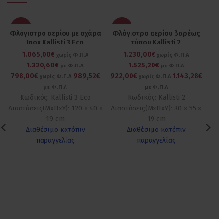
-25%
-25%
Φλόγιστρο αερίου με σχάρα
Φλόγιστρο αερίου βαρέως
Φλ
Inox Kallisti 3 Eco
τύπου Kallisti 2
1.065,00€
1.230,00€
82
χωρίς Φ.Π.Α
χωρίς Φ.Π.Α
1.320,60€
1.525,20€
με Φ.Π.Α
με Φ.Π.Α
798,00€
989,52€
922,00€
1.143,28€
62
χωρίς Φ.Π.Α
χωρίς Φ.Π.Α
με Φ.Π.Α
με Φ.Π.Α
Κωδικός: Kallisti 3 Eco
Κωδικός: Kallisti 2
Διαστάσεις(ΜxΠxΥ): 120 × 40 ×
Διαστάσεις(ΜxΠxΥ): 80 × 55 ×
Δι
19 cm
19 cm
Διαθέσιμο κατόπιν
Διαθέσιμο κατόπιν
παραγγελίας
παραγγελίας