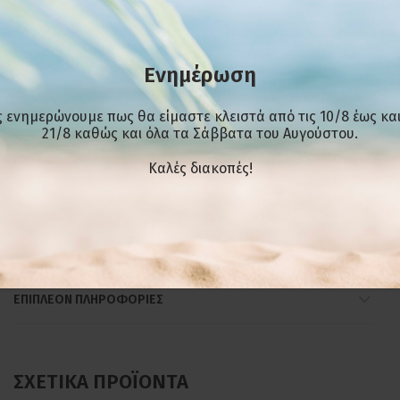
10.6 kg
Βάρος
Διάσταση
32,5 x 36,5 x 16 cm
(ΜxΒxΥ)
Ενημέρωση
7,4 kW
Ισχύς
Καυστήρες/
 ενημερώνουμε πως θα είμαστε κλειστά από τις 10/8 έως και
1 Καυστήρας 7,5Kw
Εστίες
21/8 καθώς και όλα τα Σάββατα του Αυγούστου.
Φυσικό η Προπάνιο –
Kαλές διακοπές!
Σύνδεση
Βουτάνιο
0.59 Kg/h (G30)
Κατανάλωση
ΕΠΙΠΛΈΟΝ ΠΛΗΡΟΦΟΡΊΕΣ
ΣΧΕΤΙΚΆ ΠΡΟΪΌΝΤΑ