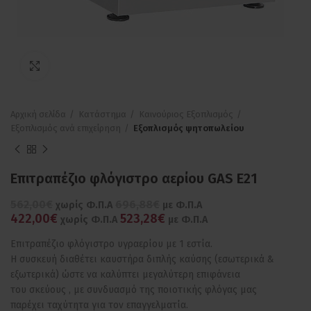
Πατήστε για μεγέθυνση
Αρχική σελίδα
Κατάστημα
Καινούριος Εξοπλισμός
Εξοπλισμός ανά επιχείρηση
Εξοπλισμός ψητοπωλείου
Επιτραπέζιο φλόγιστρο αερίου GAS E21
562,00€
696,88€
χωρίς Φ.Π.Α
με Φ.Π.Α
422,00€
523,28€
χωρίς Φ.Π.Α
με Φ.Π.Α
Επιτραπέζιο φλόγιστρο υγραερίου με 1 εστία.
Η συσκευή διαθέτει καυστήρα διπλής καύσης (εσωτερικά &
εξωτερικά) ώστε να καλύπτει μεγαλύτερη επιφάνεια
του σκεύους , με συνδυασμό της ποιοτικής φλόγας μας
παρέχει ταχύτητα για τον επαγγελματία.