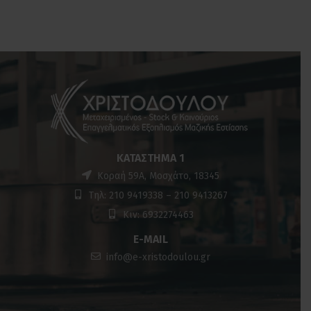
ΚΑΤΆΣΤΗΜΑ 1
Κοραή 59Α, Μοσχάτο, 18345
Τηλ: 210 9419338 – 210 9413267
Κιν: 6932274463
E-MAIL
info@e-xristodoulou.gr