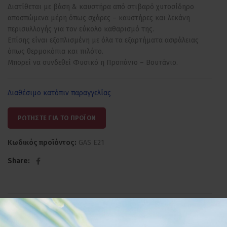
Διατίθεται με βάση & καυστήρα από στιβαρό χυτοσίδηρο
αποσπώμενα μέρη όπως σχάρες – καυστήρες και λεκάνη
περισυλλογής για τον εύκολο καθαρισμό της.
Επίσης είναι εξοπλισμένη με όλα τα εξαρτήματα ασφάλειας
όπως θερμοκόπια και πιλότο.
Μπορεί να συνδεθεί Φυσικό η Προπάνιο – Βουτάνιο.
Διαθέσιμο κατόπιν παραγγελίας
ΡΩΤΗΣΤΕ ΓΙΑ ΤΟ ΠΡΟΪΟΝ
Κωδικός προϊόντος:
GAS E21
Share
ΠΕΡΙΓΡΑΦΉ