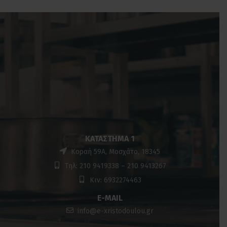
ΚΑΤΆΣΤΗΜΑ 1
Κοραή 59Α, Μοσχάτο, 18345
Τηλ: 210 9419338 – 210 9413267
Κιν: 6932274463
E-MAIL
info@e-xristodoulou.gr
ΚΑΤΗΓΟΡΊΕΣ
ΚΑΙΝΟΥΡΙΟΣ ΕΞΟΠΛΙΣΜΟΣ