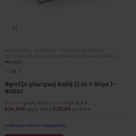
Πατήστε για μεγέθυνση
Αρχική σελίδα
Κατάστημα
Καινούριος Εξοπλισμός
Εξοπλισμός ανά κατηγορία
Μηχανήματα συσκευές κουζίνας
Φριτέζες
Φριτέζα ηλεκτρική διπλή (2 x5-7 λίτρα ) –
Φ1002
510,00€
632,40€
χωρίς Φ.Π.Α
με Φ.Π.Α
434,00€
538,16€
χωρίς Φ.Π.Α
με Φ.Π.Α
Διαθέσιμο κατόπιν παραγγελίας