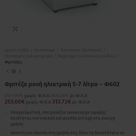
Πατήστε για μεγέθυνση
Αρχική σελίδα
Κατάστημα
Καινούριος Εξοπλισμός
Εξοπλισμός ανά κατηγορία
Μηχανήματα συσκευές κουζίνας
Φριτέζες
Φριτέζα μονή ηλεκτρική 5-7 λίτρα – Φ602
297,00€
368,28€
χωρίς Φ.Π.Α
με Φ.Π.Α
253,00€
313,72€
χωρίς Φ.Π.Α
με Φ.Π.Α
Επαγγελματική, επιτραπέζια συσκευή με υψηλής
ποιότητας κατασκευή και μεγάλη αντοχή στη συνεχή
χρήση
Δυνατή και εύκολη στη χρήση σας δίνει τη δυνατότητα να