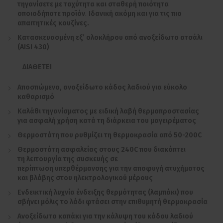
τηγανίσετε με ταχύτητα και σταθερή ποιότητα
οποιοδήποτε προϊόν
.
Ιδανική ακόμη και για τις πιο
απαιτητικές κουζίνες.
Κατασκευασμένη εξ’ ολοκλήρου από ανοξείδωτο ατσάλι
(AISI 430)
ΔΙΑΘΕΤΕΙ
Αποσπώμενο, ανοξείδωτο κάδος λαδιού για εύκολο
καθαρισμό
Καλάθι τηγανίσματος με ειδική λαβή θερμοπροστασίας
για ασφαλή χρήση κατά τη διάρκεια του μαγειρέματος
Θερμοστάτη που ρυθμίζει τη θερμοκρασία από 50-200C
Θερμοστάτη ασφαλείας στους 240C που διακόπτει
τη λειτουργία της συσκευής σε
περίπτωση υπερθέρμανσης για την αποφυγή ατυχήματος
και βλάβης στου ηλεκτρολογικού μέρους
Ενδεικτική λυχνία ένδειξης θερμότητας (λαμπάκι) που
σβήνει μόλις το λάδι φτάσει στην επιθυμητή θερμοκρασία
Ανοξείδωτο καπάκι για την κάλυψη του κάδου λαδιού