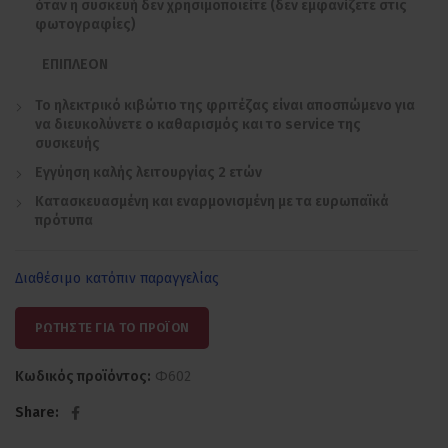
όταν η συσκευή δεν χρησιμοποιείτε (δεν εμφανίζετε στις
φωτογραφίες)
ΕΠΙΠΛΕΟΝ
Το ηλεκτρικό κιβώτιο της φριτέζας είναι αποσπώμενο για
να διευκολύνετε ο καθαρισμός και το service της
συσκευής
Εγγύηση καλής λειτουργίας 2 ετών
Κατασκευασμένη και εναρμονισμένη με τα ευρωπαϊκά
πρότυπα
Διαθέσιμο κατόπιν παραγγελίας
ΡΩΤΗΣΤΕ ΓΙΑ ΤΟ ΠΡΟΪΟΝ
Κωδικός προϊόντος:
Φ602
Share