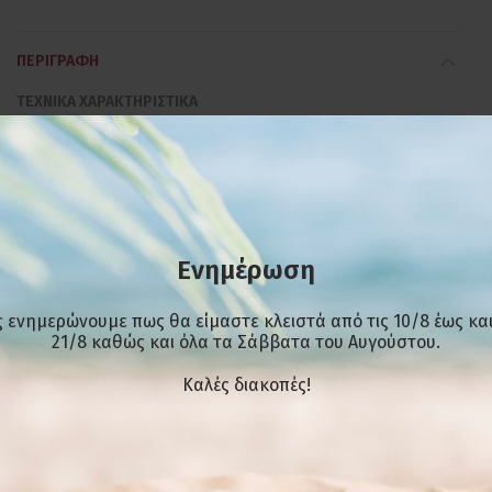
ΠΕΡΙΓΡΑΦΉ
ΤΕΧΝΙΚΑ ΧΑΡΑΚΤΗΡΙΣΤΙΚΑ
Ισχύς: 3800W/230V
Χωρητικότητα: 5-7 Λίτρα
Ενημέρωση
Θερμοστάτης: 50-200C
Θερμοστάτης ασφαλείας: 240C
 ενημερώνουμε πως θα είμαστε κλειστά από τις 10/8 έως και
21/8 καθώς και όλα τα Σάββατα του Αυγούστου.
ΔΙΑΣΤΑΣΕΙΣ ΣΥΣΚΕΥΗΣ
Kαλές διακοπές!
Πλάτος: 32cm Βάθος: 53m Ύψος: 41cm
ΔΙΑΣΤΑΣH ΛΕΚΑΝΗΣ