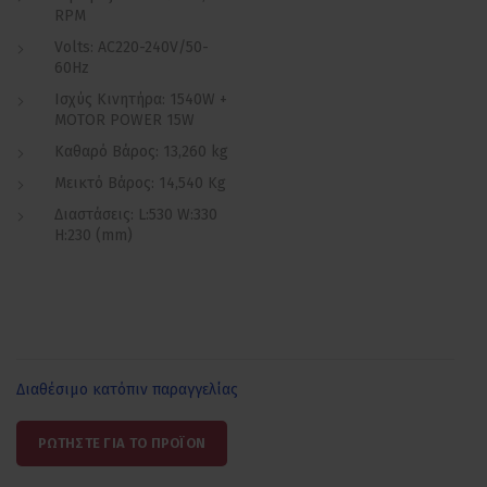
RPM
Volts: AC220-240V/50-
60Hz
Ισχύς Κινητήρα: 1540W +
MOTOR POWER 15W
Καθαρό Βάρος: 13,260 kg
Μεικτό Βάρος: 14,540 Kg
Διαστάσεις: L:530 W:330
H:230 (mm)
Διαθέσιμο κατόπιν παραγγελίας
ΡΩΤΗΣΤΕ ΓΙΑ ΤΟ ΠΡΟΪΟΝ