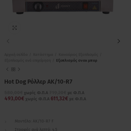
Πατήστε για μεγέθυνση
Αρχική σελίδα
Κατάστημα
Καινούριος Εξοπλισμός
Εξοπλισμός ανά επιχείρηση
Εξοπλισμός σνακ μπαρ
Hot Dog Ρόλλερ AK/10-R7
580,00€
719,20€
χωρίς Φ.Π.Α
με Φ.Π.Α
493,00€
611,32€
χωρίς Φ.Π.Α
με Φ.Π.Α
Μοντέλο: AK/10-R7 F
Στροφές ανά λεπτό: 4,5