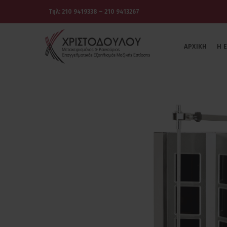
Τηλ: 210 9419338 – 210 9413267
ΑΡΧΙΚΉ
Η 