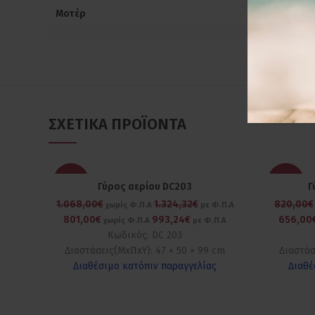
Μοτέρ
ΣΧΕΤΙΚΆ ΠΡΟΪΌΝΤΑ
-25%
-20%
Γύρος αερίου DC203
Γ
1.068,00€
1.324,32€
820,00€
χωρίς Φ.Π.Α
με Φ.Π.Α
801,00€
993,24€
656,00
χωρίς Φ.Π.Α
με Φ.Π.Α
Κωδικός: DC 203
Διαστάσεις(ΜxΠxΥ): 47 × 50 × 99 cm
Διαστάσ
Διαθέσιμο κατόπιν παραγγελίας
Διαθέ