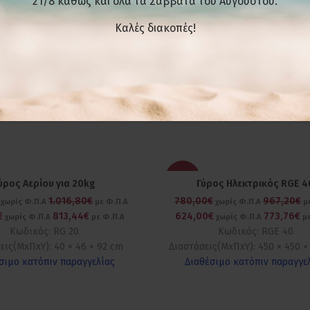
21/8 καθώς και όλα τα Σάββατα του Αυγούστου.
Κάτω
Kαλές διακοπές!
-20%
ύρος Αερίου για 20kg
Γύρος Ηλεκτρικός RGE 4
1.016,80€
780,00€
967,20€
χωρίς Φ.Π.Α
με Φ.Π.Α
χωρίς Φ.Π.Α
με
€
813,44€
624,00€
773,76€
χωρίς Φ.Π.Α
με Φ.Π.Α
χωρίς Φ.Π.Α
με
Κωδικός: RG 20
Κωδικός: RGE 40
εις(ΜxΠxΥ): 40 × 46 × 92 cm
Διαστάσεις(ΜxΠxΥ): 450 × 450 ×
σιμο κατόπιν παραγγελίας
Διαθέσιμο κατόπιν παραγγε