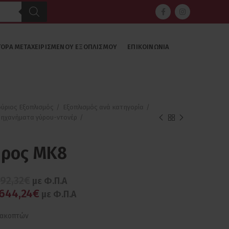
ΓΟΡΆ ΜΕΤΑΧΕΙΡΙΣΜΈΝΟΥ ΕΞΟΠΛΙΣΜΟΎ
ΕΠΙΚΟΙΝΩΝΊΑ
ούριος Εξοπλισμός
Εξοπλισμός ανά κατηγορία
ηχανήματα γύρου-ντονέρ
ύρος MK8
192,32€
με Φ.Π.Α
.644,24€
με Φ.Π.Α
ιακοπτών