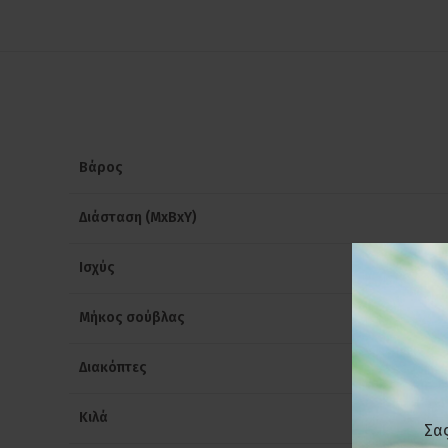
Βάρος
Διάσταση (ΜxΒxΥ)
Ισχύς
Μήκος σούβλας
Διακόπτες
Κιλά
Σας