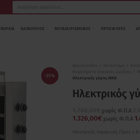
Products
search
ΕΤΑΙΡΕΊΑ
ΚΑΙΝΟΎΡΙΟΣ
ΜΕΤΑΧΕΙΡΙΣΜΈΝΟΣ
ΠΡΟΣΦΟΡΈΣ
Α
Αρχική σελίδα
Κατάστημα
Καιν
Μηχανήματα συσκευές κουζίνας
Μ
-25%
Ηλεκτρικός γύρος MK8
Ηλεκτρικός γ
1.768,00€
2.
χωρίς Φ.Π.Α
1.326,00€
1
χωρίς Φ.Π.Α
Ηλεκτρικός Κεραμικός Γύρος 4 δ