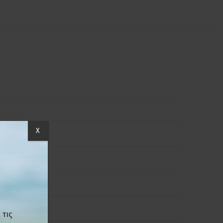
X
 τις