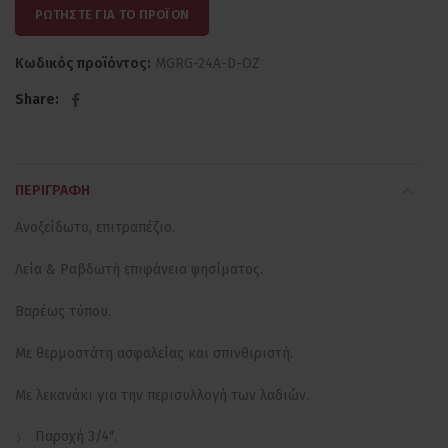
ΡΩΤΗΣΤΕ ΓΙΑ ΤΟ ΠΡΟΪΟΝ
Κωδικός προϊόντος:
MGRG-24A-D-OZ
Share
ΠΕΡΙΓΡΑΦΉ
Ανοξείδωτο, επιτραπέζιο.
Λεία & Ραβδωτή επιφάνεια ψησίματος.
Βαρέως τύπου.
Με θερμοστάτη ασφαλείας και σπινθιριστή.
Με λεκανάκι για την περισυλλογή των λαδιών.
Παροχή 3/4″.