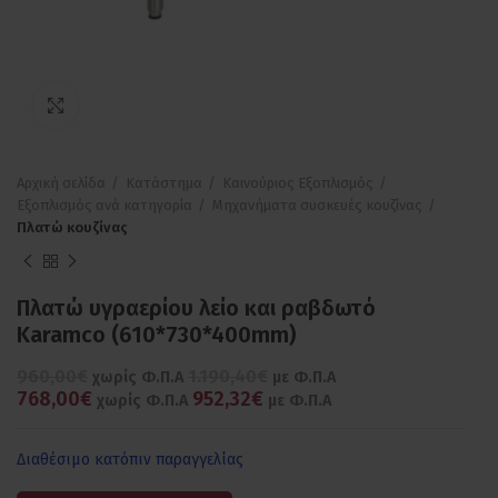
Πατήστε για μεγέθυνση
Αρχική σελίδα
Κατάστημα
Καινούριος Εξοπλισμός
Εξοπλισμός ανά κατηγορία
Μηχανήματα συσκευές κουζίνας
Πλατώ κουζίνας
Πλατώ υγραερίου λείο και ραβδωτό
Karamco (610*730*400mm)
960,00€
1.190,40€
χωρίς Φ.Π.Α
με Φ.Π.Α
768,00€
952,32€
χωρίς Φ.Π.Α
με Φ.Π.Α
Διαθέσιμο κατόπιν παραγγελίας