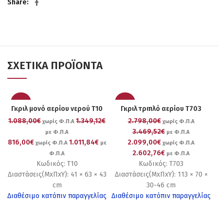
Share
ΣΧΕΤΙΚΆ ΠΡΟΪΌΝΤΑ
-25%
-25%
Γκριλ μονό αερίου νερού T10
Γκριλ τριπλό αερίου T703
1.088,00€
1.349,12€
2.798,00€
χωρίς Φ.Π.Α
χωρίς Φ.Π.Α
3.469,52€
με Φ.Π.Α
με Φ.Π.Α
816,00€
1.011,84€
2.099,00€
χωρίς Φ.Π.Α
με
χωρίς Φ.Π.Α
2.602,76€
Φ.Π.Α
με Φ.Π.Α
Κωδικός: T10
Κωδικός: T703
Διαστάσεις(ΜxΠxΥ): 41 × 63 × 43
Διαστάσεις(ΜxΠxΥ): 113 × 70 ×
cm
30-46 cm
Διαθέσιμο κατόπιν παραγγελίας
Διαθέσιμο κατόπιν παραγγελίας