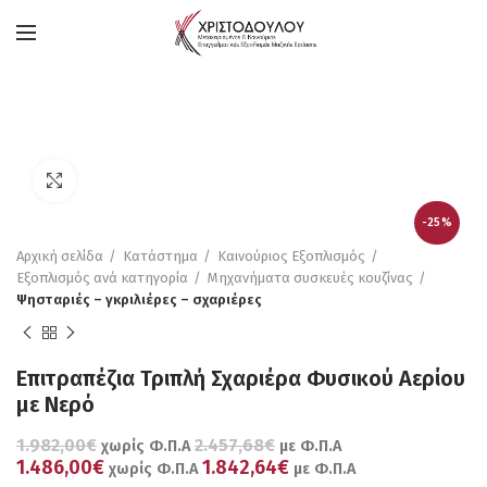
Πατήστε για μεγέθυνση
-25%
Αρχική σελίδα
Κατάστημα
Καινούριος Εξοπλισμός
Εξοπλισμός ανά κατηγορία
Μηχανήματα συσκευές κουζίνας
Ψησταριές – γκριλιέρες – σχαριέρες
Επιτραπέζια Τριπλή Σχαριέρα Φυσικού Αερίου
με Νερό
1.982,00€
2.457,68€
χωρίς Φ.Π.Α
με Φ.Π.Α
1.486,00€
1.842,64€
χωρίς Φ.Π.Α
με Φ.Π.Α