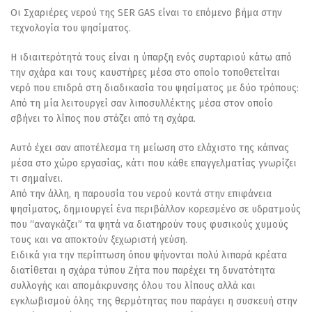
Οι Σχαριέρες νερού της SER GAS είναι το επόμενο βήμα στην
τεχνολογία του ψησίματος.
Η ιδιαιτερότητά τους είναι η ύπαρξη ενός συρταριού κάτω από
την σχάρα και τους καυστήρες μέσα στο οποίο τοποθετείται
νερό που επιδρά στη διαδικασία του ψησίματος με δύο τρόπους:
Από τη μία λειτουργεί σαν λιποσυλλέκτης μέσα στον οποίο
σβήνει το λίπος που στάζει από τη σχάρα.
Αυτό έχει σαν αποτέλεσμα τη μείωση στο ελάχιστο της κάπνας
μέσα στο χώρο εργασίας, κάτι που κάθε επαγγελματίας γνωρίζει
τι σημαίνει.
Από την άλλη, η παρουσία του νερού κοντά στην επιφάνεια
ψησίματος, δημιουργεί ένα περιβάλλον κορεσμένο σε υδρατμούς
που “αναγκάζει” τα ψητά να διατηρούν τους φυσικούς χυμούς
τους και να αποκτούν ξεχωριστή γεύση.
Ειδικά για την περίπτωση όπου ψήνονται πολύ λιπαρά κρέατα
διατίθεται η σχάρα τύπου Ζήτα που παρέχει τη δυνατότητα
συλλογής και απομάκρυνσης όλου του λίπους αλλά και
εγκλωβισμού όλης της θερμότητας που παράγει η συσκευή στην