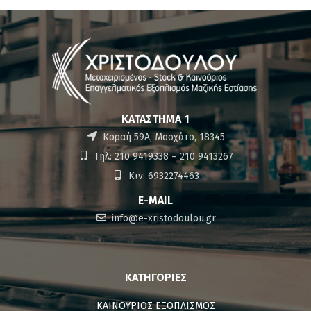
ΚΑΤΆΣΤΗΜΑ 1
Κοραή 59Α, Μοσχάτο, 18345
Τηλ: 210 9419338 – 210 9413267
Κιν: 6932274463
E-MAIL
info@e-xristodoulou.gr
ΚΑΤΗΓΟΡΊΕΣ
ΚΑΙΝΟΥΡΙΟΣ ΕΞΟΠΛΙΣΜΟΣ