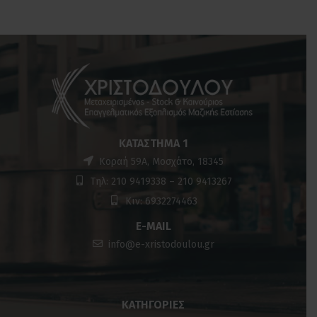
ΚΑΤΆΣΤΗΜΑ 1
Κοραή 59Α, Μοσχάτο, 18345
Τηλ: 210 9419338 – 210 9413267
Κιν: 6932274463
E-MAIL
info@e-xristodoulou.gr
ΚΑΤΗΓΟΡΊΕΣ