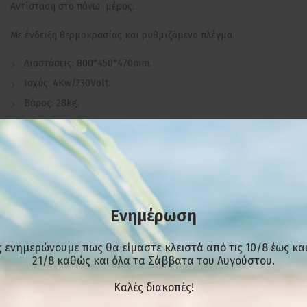
Αντίσταση στο πάνω μέρος.
Με ένδειξη θερμοκρασίας και ρυθμιζόμενο πλέγμα.
Διαστάσεις: 800*450*470mm.
Ισχύς: 4Kw/230Volt.
Βάρος: 28kg.
Ενημέρωση
ΕΠΙΠΛΈΟΝ ΠΛΗΡΟΦΟΡΊΕΣ
 ενημερώνουμε πως θα είμαστε κλειστά από τις 10/8 έως και
21/8 καθώς και όλα τα Σάββατα του Αυγούστου.
ΣΧΕΤΙΚΆ ΠΡΟΪΌΝΤΑ
Kαλές διακοπές!