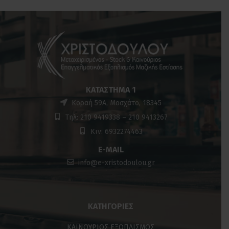
ΚΑΤΆΣΤΗΜΑ 1
Κοραή 59Α, Μοσχάτο, 18345
Τηλ: 210 9419338 – 210 9413267
Κιν: 6932274463
E-MAIL
info@e-xristodoulou.gr
ΚΑΤΗΓΟΡΊΕΣ
ΚΑΙΝΟΥΡΙΟΣ ΕΞΟΠΛΙΣΜΟΣ