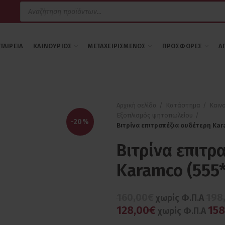
Products
search
ΕΤΑΙΡΕΊΑ
ΚΑΙΝΟΎΡΙΟΣ
ΜΕΤΑΧΕΙΡΙΣΜΈΝΟΣ
ΠΡΟΣΦΟΡΈΣ
Α
Αρχική σελίδα
Κατάστημα
Καιν
Εξοπλισμός ψητοπωλείου
-20%
Βιτρίνα επιτραπέζια ουδέτερη Ka
Βιτρίνα επιτρ
Karamco (555
160,00€
198
χωρίς Φ.Π.Α
128,00€
158
χωρίς Φ.Π.Α