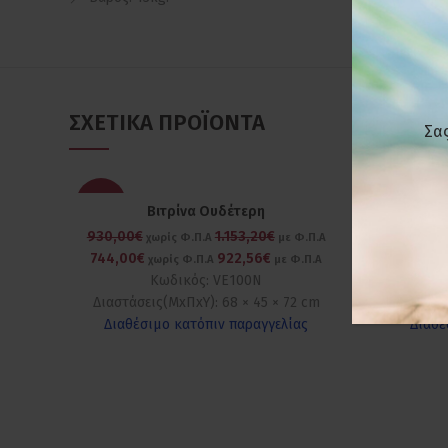
ΣΧΕΤΙΚΆ ΠΡΟΪΌΝΤΑ
Σας
-20%
-20%
Βιτρίνα Ουδέτερη
Βιτρίνα
930,00€
1.153,20€
380,00
χωρίς Φ.Π.Α
με Φ.Π.Α
744,00€
922,56€
304,00
χωρίς Φ.Π.Α
με Φ.Π.Α
Κωδικός: VE100N
Διαστάσεις(ΜxΠxΥ): 68 × 45 × 72 cm
Διαστάσει
Διαθέσιμο κατόπιν παραγγελίας
Διαθέ