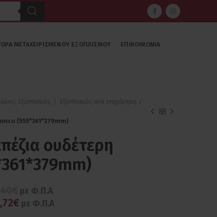
ΓΟΡΆ ΜΕΤΑΧΕΙΡΙΣΜΈΝΟΥ ΕΞΟΠΛΙΣΜΟΎ
ΕΠΙΚΟΙΝΩΝΊΑ
ούριος Εξοπλισμός
Εξοπλισμός ανά επιχείρηση
ramco (555*361*379mm)
απέζια ουδέτερη
*361*379mm)
,40€
με Φ.Π.Α
,72€
με Φ.Π.Α