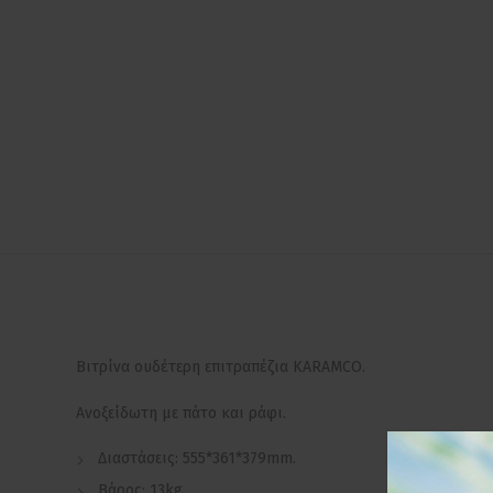
Βιτρίνα ουδέτερη επιτραπέζια KARAMCO.
Ανοξείδωτη με πάτο και ράφι.
Διαστάσεις: 555*361*379mm.
Βάρος: 13kg.