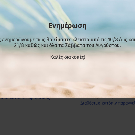
Ενημέρωση
 ενημερώνουμε πως θα είμαστε κλειστά από τις 10/8 έως και
21/8 καθώς και όλα τα Σάββατα του Αυγούστου.
Kαλές διακοπές!
-20%
 ουδέτερη (55,5*39*37,5cm)
Βιτρίνα επιτραπέζια με ράφι ο
(84*38*29cm)
€
471,20€
χωρίς Φ.Π.Α
με Φ.Π.Α
670,00€
830,80€
χωρίς Φ.Π.Α
μ
€
376,96€
χωρίς Φ.Π.Α
με Φ.Π.Α
536,00€
664,64€
χωρίς Φ.Π.Α
μ
Κωδικός: EP36S
Κωδικός: E24L
ς(ΜxΠxΥ): 55,5 × 39 × 37,5 cm
Διαστάσεις(ΜxΠxΥ): 84 × 38 ×
σιμο κατόπιν παραγγελίας
Διαθέσιμο κατόπιν παραγγε