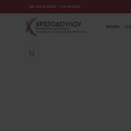
Τηλ: 210 9419338 – 210 9413267
ΑΡΧΙΚΉ
Η 
Πατήστε για μεγέθυνση