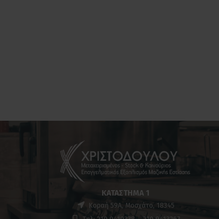
ΚΑΤΆΣΤΗΜΑ 1
Κοραή 59Α, Μοσχάτο, 18345