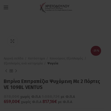
Πατήστε για μεγέθυνση
-25%
Αρχική σελίδα
Κατάστημα
Καινούριος Εξοπλισμός
Εξοπλισμός ανά κατηγορία
Ψυγεία
Βιτρίνα Επιτραπέζια Ψυχόμενη Με 2 Πόρτες
VE 109BL VENTUS
878,00€
1.088,72€
χωρίς Φ.Π.Α
με Φ.Π.Α
659,00€
817,16€
χωρίς Φ.Π.Α
με Φ.Π.Α