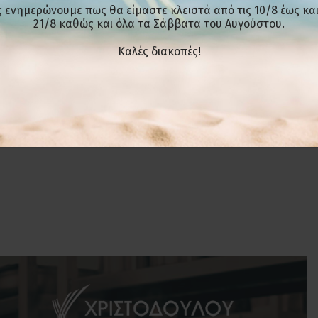
Κωδικός: CAP172/GL
 ενημερώνουμε πως θα είμαστε κλειστά από τις 10/8 έως και
με Φ.Π.Α
Διαστάσεις(ΜxΠxΥ): 72 × 90,5 ×
21/8 καθώς και όλα τα Σάββατα του Αυγούστου.
Κωδικός: FT/R-68L
Δι
210 cm
Διαστάσεις(ΜxΠxΥ): 45,2 × 40,6
Διαθέσιμο κατόπιν
Kαλές διακοπές!
× 89,3 cm
παραγγελίας
Διαθέσιμο κατόπιν
παραγγελίας