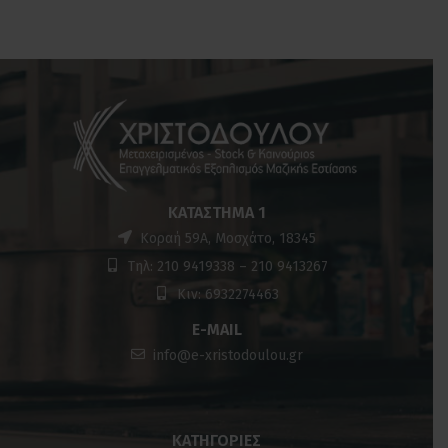
ΚΑΤΆΣΤΗΜΑ 1
Κοραή 59Α, Μοσχάτο, 18345
Τηλ: 210 9419338 – 210 9413267
Κιν: 6932274463
E-MAIL
info@e-xristodoulou.gr
ΚΑΤΗΓΟΡΊΕΣ