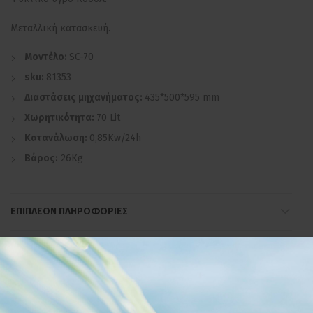
Μεταλλική κατασκευή.
Μοντέλο:
SC-70
sku:
81353
Διαστάσεις
μηχανήματος:
435*500*595 mm
Χωρητικότητα:
70 Lit
Κατανάλωση:
0,85Kw/24h
Βάρος:
26Kg
ΕΠΙΠΛΈΟΝ ΠΛΗΡΟΦΟΡΊΕΣ
ΣΧΕΤΙΚΆ ΠΡΟΪΌΝΤΑ