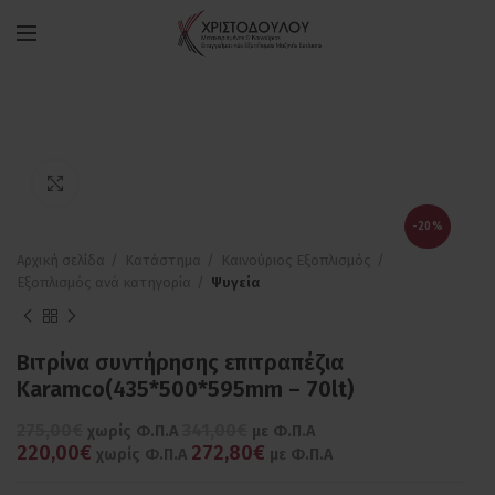
Πατήστε για μεγέθυνση
-20%
Αρχική σελίδα
Κατάστημα
Καινούριος Εξοπλισμός
Εξοπλισμός ανά κατηγορία
Ψυγεία
Βιτρίνα συντήρησης επιτραπέζια
Karamco(435*500*595mm – 70lt)
275,00€
341,00€
χωρίς Φ.Π.Α
με Φ.Π.Α
220,00€
272,80€
χωρίς Φ.Π.Α
με Φ.Π.Α