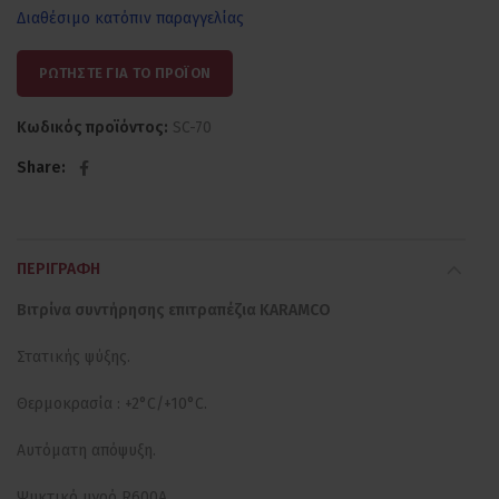
Διαθέσιμο κατόπιν παραγγελίας
ΡΩΤΗΣΤΕ ΓΙΑ ΤΟ ΠΡΟΪΟΝ
Κωδικός προϊόντος:
SC-70
Share
ΠΕΡΙΓΡΑΦΉ
Βιτρίνα συντήρησης επιτραπέζια KARAMCO
Στατικής ψύξης.
Θερμοκρασία : +2°C/+10°C.
Αυτόματη απόψυξη.
Ψυκτικό υγρό R600A.