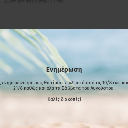
Χωρητικότητα κανάτας : 5 λίτρα
ΣΧΕΤΙΚΆ ΠΡΟΪΌΝΤΑ
Μηχανή γαλλικού καφέ GCS
500,00€
620,00€
Ενημέρωση
χωρίς Φ.Π.Α
με Φ.Π.Α
Κωδικός: Α3867
 ενημερώνουμε πως θα είμαστε κλειστά από τις 10/8 έως και
Διαστάσεις(ΜxΠxΥ): 97 × 43 ×
21/8 καθώς και όλα τα Σάββατα του Αυγούστου.
83 cm
Διαθέσιμο
Kαλές διακοπές!
Διαθέσιμο σε: Κοραή 59Α
Μοσχάτο