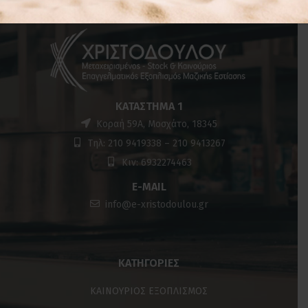
ΚΑΤΆΣΤΗΜΑ 1
Κοραή 59Α, Μοσχάτο, 18345
Τηλ: 210 9419338 – 210 9413267
Κιν: 6932274463
E-MAIL
info@e-xristodoulou.gr
ΚΑΤΗΓΟΡΊΕΣ
ΚΑΙΝΟΥΡΙΟΣ ΕΞΟΠΛΙΣΜΟΣ