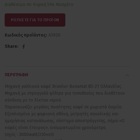
Διαθέσιμο σε: Κοραή 59Α Μοσχάτο
ΡΩΤΗΣΤΕ ΓΙΑ ΤΟ ΠΡΟΪΟΝ
Κωδικός προϊόντος:
Α3920
Share
ΠΕΡΙΓΡΑΦΉ
Μηχανή γαλλικού καφέ Bravilor Bonamat B5-21 Ολλανδίας.
Μηχανή με στρογγυλό φίλτρο για τοποθεσίες που διαθέτουν
σύνδεση με το δίκτυο νερού.
Παρασκευάζει μεγάλες ποσότητες καφέ σε χωριστά δοχεία.
Εξοπλισμένο με ψηφιακή οθόνη, μετρητές συνολικής και
ημερήσιας κατανάλωσης, σύστημα αποστράγγισης, σήμα «Ο
καφές είναι έτοιμος», ενσωματωμένο χρονόμετρο.
Ισχύς : 3000watt/230volt