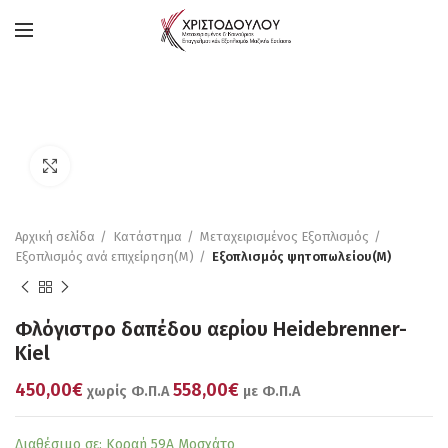
Πατήστε για μεγέθυνση
Αρχική σελίδα
Κατάστημα
Μεταχειρισμένος Εξοπλισμός
Εξοπλισμός ανά επιχείρηση(Μ)
Εξοπλισμός ψητοπωλείου(M)
Φλόγιστρο δαπέδου αερίου Heidebrenner-
Kiel
450,00€
558,00€
χωρίς Φ.Π.Α
με Φ.Π.Α
Διαθέσιμο σε: Κοραή 59Α Μοσχάτο