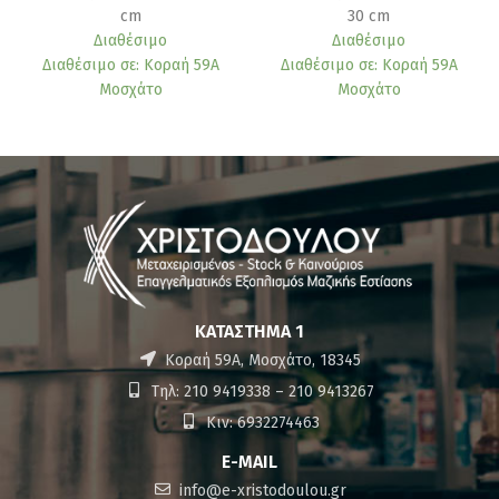
cm
30 cm
Διαθέσιμο
Διαθέσιμο
Διαθέσιμο σε: Κοραή 59Α
Διαθέσιμο σε: Κοραή 59Α
Μοσχάτο
Μοσχάτο
ΚΑΤΆΣΤΗΜΑ 1
Κοραή 59Α, Μοσχάτο, 18345
Τηλ: 210 9419338 – 210 9413267
Κιν: 6932274463
E-MAIL
info@e-xristodoulou.gr