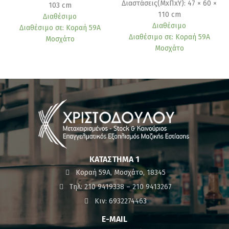
Διαστάσεις(ΜxΠxΥ): 47 × 60 ×
103 cm
110 cm
Διαθέσιμο
Διαθέσιμο
Διαθέσιμο σε: Κοραή 59Α
Διαθέσιμο σε: Κοραή 59Α
Μοσχάτο
Μοσχάτο
ΚΑΤΆΣΤΗΜΑ 1
Κοραή 59Α, Μοσχάτο, 18345
Τηλ: 210 9419338 – 210 9413267
Κιν: 6932274463
E-MAIL