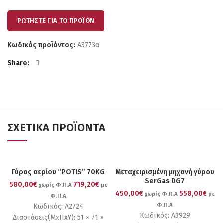
ΡΩΤΗΣΤΕ ΓΙΑ ΤΟ ΠΡΟΪΟΝ
Κωδικός προϊόντος:
Α3773α
Share
ΣΧΕΤΙΚΆ ΠΡΟΪΌΝΤΑ
Γύρος αερίου “POTIS” 70KG
Μεταχειρισμένη μηχανή γύρου
SerGas DG7
580,00€
719,20€
χωρίς Φ.Π.Α
με
450,00€
558,00€
χωρίς Φ.Π.Α
με
Φ.Π.Α
Φ.Π.Α
Κωδικός: Α2724
Κωδικός: Α3929
Διαστάσεις(ΜxΠxΥ): 51 × 71 ×