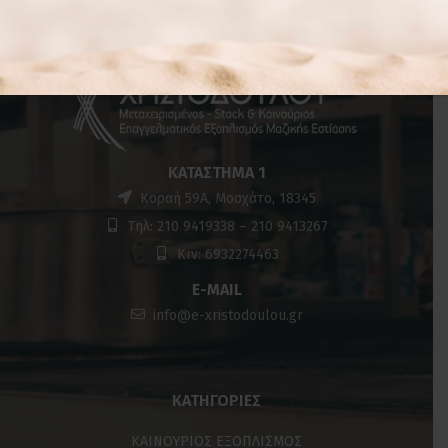
ΚΑΤΆΣΤΗΜΑ 1
Κοραή 59Α, Μοσχάτο, 18345
Τηλ: 210 9419338 – 210 9413267
Κιν: 6932274463
E-MAIL
info@e-xristodoulou.gr
ΚΑΤΗΓΟΡΊΕΣ
ΚΑΙΝΟΥΡΙΟΣ ΕΞΟΠΛΙΣΜΟΣ