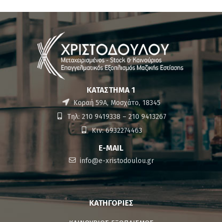
ΚΑΤΆΣΤΗΜΑ 1
Κοραή 59Α, Μοσχάτο, 18345
Τηλ: 210 9419338 – 210 9413267
Κιν: 6932274463
E-MAIL
info@e-xristodoulou.gr
ΚΑΤΗΓΟΡΊΕΣ