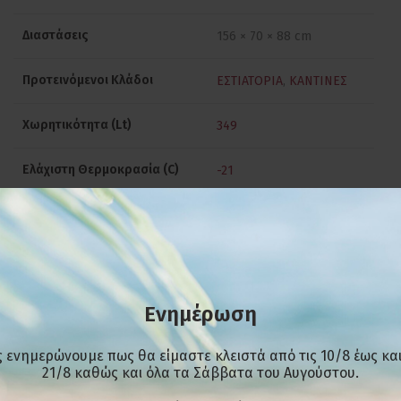
Διαστάσεις
156 × 70 × 88 cm
Προτεινόμενοι Κλάδοι
ΕΣΤΙΑΤΟΡΙΑ
,
ΚΑΝΤΙΝΕΣ
Χωρητικότητα (Lt)
349
Ελάχιστη Θερμοκρασία (C)
-21
Ιπποδύναμη (HP)
5/8
Μέγιστη Θερμοκρασία (C)
-18
Όγκος (m3)
0.94
Ενημέρωση
Πόρτες
2
 ενημερώνουμε πως θα είμαστε κλειστά από τις 10/8 έως και
21/8 καθώς και όλα τα Σάββατα του Αυγούστου.