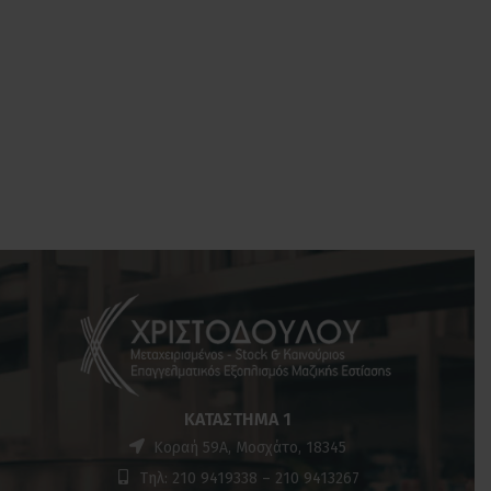
ΚΑΤΆΣΤΗΜΑ 1
Κοραή 59Α, Μοσχάτο, 18345
Τηλ: 210 9419338 – 210 9413267