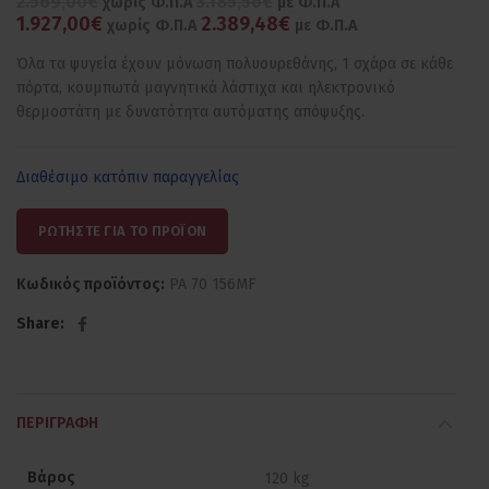
2.569,00€
3.185,56€
χωρίς Φ.Π.Α
με Φ.Π.Α
1.927,00€
2.389,48€
χωρίς Φ.Π.Α
με Φ.Π.Α
Όλα τα ψυγεία έχουν μόνωση πολυουρεθάνης, 1 σχάρα σε κάθε
πόρτα, κουμπωτά μαγνητικά λάστιχα και ηλεκτρονικό
θερμοστάτη με δυνατότητα αυτόματης απόψυξης.
Διαθέσιμο κατόπιν παραγγελίας
ΡΩΤΗΣΤΕ ΓΙΑ ΤΟ ΠΡΟΪΟΝ
Κωδικός προϊόντος:
PA 70 156MF
Share
ΠΕΡΙΓΡΑΦΉ
Βάρος
120 kg