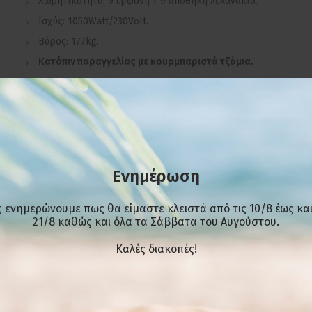
Χωρητικότητα: 9 εμφανή + 9 αποθήκη λεκανάκια.
Ισχύς: 1050Watt/230Volt.
Βάρος: 177kg.
Κατόπιν παραγγελίας με κουρμπαριστά τζάμια.
ΕΠΙΠΛΈΟΝ ΠΛΗΡΟΦΟΡΊΕΣ
Ενημέρωση
ΣΧΕΤΙΚΆ ΠΡΟΪΌΝΤΑ
 ενημερώνουμε πως θα είμαστε κλειστά από τις 10/8 έως και
21/8 καθώς και όλα τα Σάββατα του Αυγούστου.
-20%
-30%
Kαλές διακοπές!