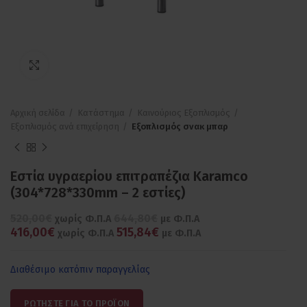
Πατήστε για μεγέθυνση
Αρχική σελίδα
Κατάστημα
Καινούριος Εξοπλισμός
Εξοπλισμός ανά επιχείρηση
Εξοπλισμός σνακ μπαρ
Εστία υγραερίου επιτραπέζια Karamco
(304*728*330mm – 2 εστίες)
520,00€
644,80€
χωρίς Φ.Π.Α
με Φ.Π.Α
416,00€
515,84€
χωρίς Φ.Π.Α
με Φ.Π.Α
Διαθέσιμο κατόπιν παραγγελίας
ΡΩΤΗΣΤΕ ΓΙΑ ΤΟ ΠΡΟΪΟΝ