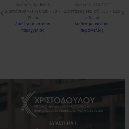
Κωδικός: Kallisti 6
Κωδικός: GAS E22C
Διαστάσεις(ΜxΠxΥ): 120 × 70 ×
Διαστάσεις(ΜxΠxΥ): 36,5 × 62,5
Δι
19 cm
× 16 cm
Διαθέσιμο κατόπιν
Διαθέσιμο κατόπιν
παραγγελίας
παραγγελίας
ΚΑΤΆΣΤΗΜΑ 1